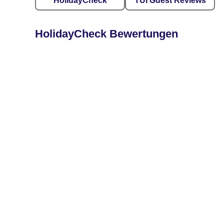
HolidayCheck
TUI Guest Reviews
HolidayCheck Bewertungen