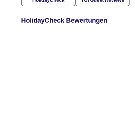
HolidayCheck
TUI Guest Reviews
HolidayCheck Bewertungen