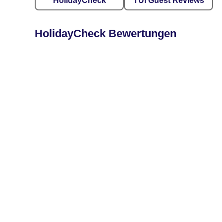
HolidayCheck
TUI Guest Reviews
HolidayCheck Bewertungen