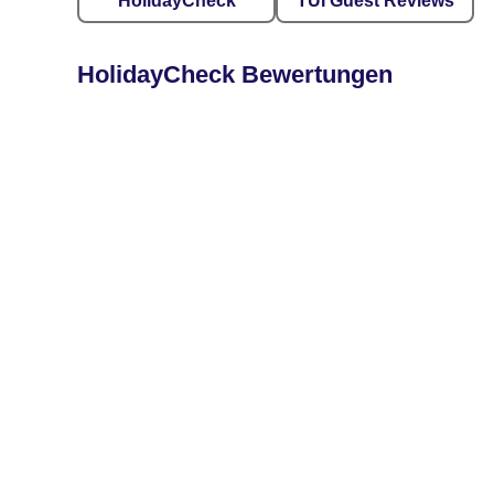
HolidayCheck
TUI Guest Reviews
HolidayCheck Bewertungen