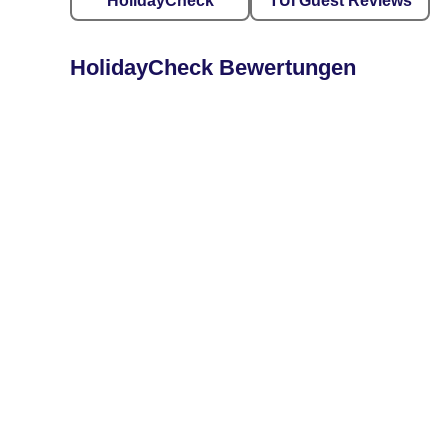
HolidayCheck
TUI Guest Reviews
HolidayCheck Bewertungen