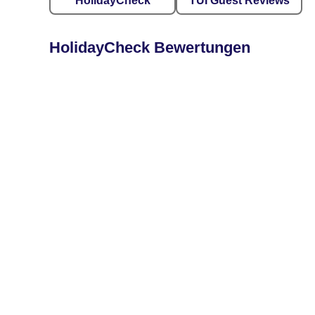
HolidayCheck
TUI Guest Reviews
HolidayCheck Bewertungen