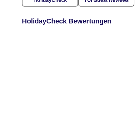
HolidayCheck
TUI Guest Reviews
HolidayCheck Bewertungen