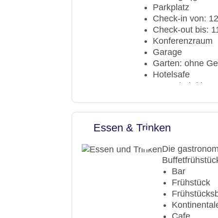
Parkplatz
Check-in von: 1
Check-out bis: 1
Konferenzraum
Garage
Garten: ohne G
Hotelsafe
WLAN/WiFi im H
Lift
Anzahl der Aufz
Zimmerservice
Essen & Trinken
Gesamtanzahl d
Pools:Outdoor P
Die gastronom
Zahlungsarten: 
Buffetfrühstüc
Landeskategorie
Bar
Frühstück
Frühstücksb
Kontinental
Cafe