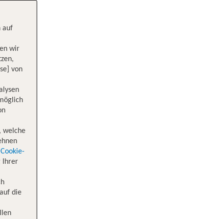
 auf
en wir
tzen,
se] von
alysen
 möglich
on
, welche
lehnen
Cookie-
 Ihrer
ch
auf die
llen