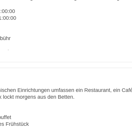
2:00:00
1:00:00
ebühr
otel
üge: 1
er Zimmer: 40
ool
ischen Einrichtungen umfassen ein Restaurant, ein Café 
Mastercard, Visa
k lockt morgens aus den Betten.
: 3 Sterne
uffet
es Frühstück