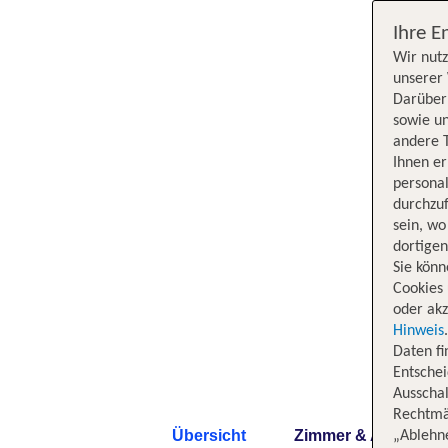
Ihre E
Wir nutz
unserer 
Darüber 
sowie un
andere 
Ihnen e
persona
durchzuf
sein, w
dortige
Sie könn
Cookies 
oder akz
Hinweis
Daten f
Entschei
Ausschal
Rechtmäß
Übersicht
Zimmer & Angebote
„Ablehn