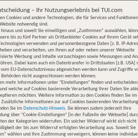
ntscheidung – Ihr Nutzungserlebnis bei TUI.com
en Cookies und andere Technologien, die für Services und Funktionen
Website notwendig sind.
hinaus und soweit Sie einwilligen und „Zustimmen“ auswählen, könn
sere bis zu fünf Partner als Drittanbieter Cookies auf Ihrem Gerät se
Technologien verwenden und personenbezogene Daten [z. B. IP-Adres
rheben und verarbeiten, um Ihnen auf oder neben unserer Webseite
lisierte Werbung und Inhalte vorzuschlagen sowie Messungen und An
ühren. Dabei kann auch ein Datentransfer in Drittstaaten [z.B. USA]
o vom EU-Datenschutzniveau abgewichen werden kann und Zugriffe v
n Behörden nicht ausgeschlossen werden können.
en mehr Informationen unter "Einstellungen" finden und entscheiden
und welche auf Cookies basierende Verarbeitung Ihrer Daten Sie ab
eptieren möchten. Weitere Information zu den Cookies finden Sie im
. Zusätzliche Informationen zur auf Cookies basierenden Verarbeitung
inden Sie im
Datenschutz-Hinweis
. Sie können zudem jederzeit Ihre
dung über "Cookie-Einstellungen" [in der Fußzeile der Webseite] dur
ten der Kategorien widerrufen. Ein solcher Widerruf wirkt sich nicht 
igkeit der bis zum Widerruf erfolgten Verarbeitung aus. Soweit Sie
Hotelinformationen
Lage
Bewertungen
en“ wählen und Ihre Zustimmung verweigern, können keine individue