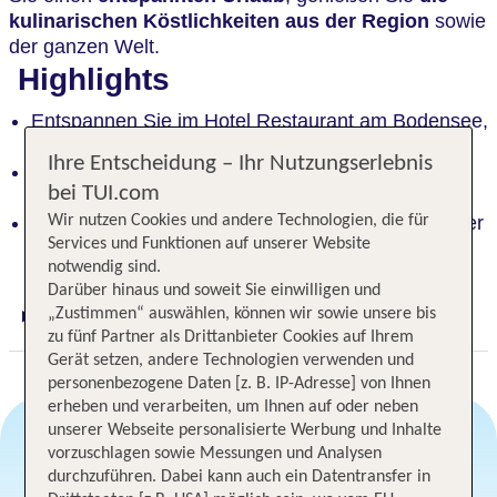
kulinarischen Köstlichkeiten aus der Region
sowie
der ganzen Welt.
Highlights
Entspannen Sie im Hotel Restaurant am Bodensee,
umgeben von schöner Natur
Ihre Entscheidung – Ihr Nutzungserlebnis
Genießen Sie kulinarische Köstlichkeiten aus der
bei TUI.com
Region und der ganzen Welt
Erkunden Sie Ausflugsziele wie den Affenberg oder
Wir nutzen Cookies und andere Technologien, die für
Services und Funktionen auf unserer Website
die Insel Mainau
notwendig sind.
Darüber hinaus und soweit Sie einwilligen und
„Zustimmen“ auswählen, können wir sowie unsere bis
Digitaler und telefonischer 24/7 TUI Service
zu fünf Partner als Drittanbieter Cookies auf Ihrem
Gerät setzen, andere Technologien verwenden und
personenbezogene Daten [z. B. IP-Adresse] von Ihnen
erheben und verarbeiten, um Ihnen auf oder neben
unserer Webseite personalisierte Werbung und Inhalte
vorzuschlagen sowie Messungen und Analysen
durchzuführen. Dabei kann auch ein Datentransfer in
Angebotsauswahl