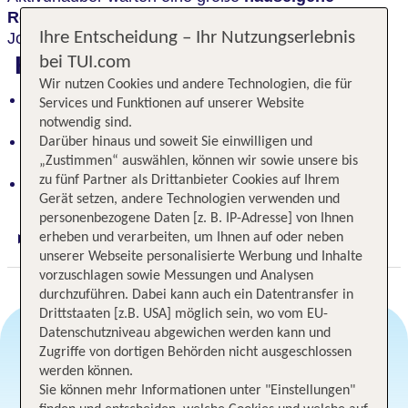
Reitanlage
, ein Fitnessbereich sowie Rad-und
Ihre Entscheidung – Ihr Nutzungserlebnis
Joggingwege direkt vor dem Haus.
Highlights
bei TUI.com
Wir nutzen Cookies und andere Technologien, die für
Entspanne im Wellnessbereich des
Services und Funktionen auf unserer Website
gastfreundlichen Sporthotels
notwendig sind.
Aktivurlaub mit Reitanlage, Fitnessbereich und
Darüber hinaus und soweit Sie einwilligen und
Radwegen
„Zustimmen“ auswählen, können wir sowie unsere bis
zu fünf Partner als Drittanbieter Cookies auf Ihrem
Waldreiche Region mit Golfplätzen in der Nähe
Gerät setzen, andere Technologien verwenden und
personenbezogene Daten [z. B. IP-Adresse] von Ihnen
erheben und verarbeiten, um Ihnen auf oder neben
Digitaler und telefonischer 24/7 TUI Service
unserer Webseite personalisierte Werbung und Inhalte
vorzuschlagen sowie Messungen und Analysen
durchzuführen. Dabei kann auch ein Datentransfer in
Drittstaaten [z.B. USA] möglich sein, wo vom EU-
Datenschutzniveau abgewichen werden kann und
Zugriffe von dortigen Behörden nicht ausgeschlossen
werden können.
Angebotsauswahl
Sie können mehr Informationen unter "Einstellungen"