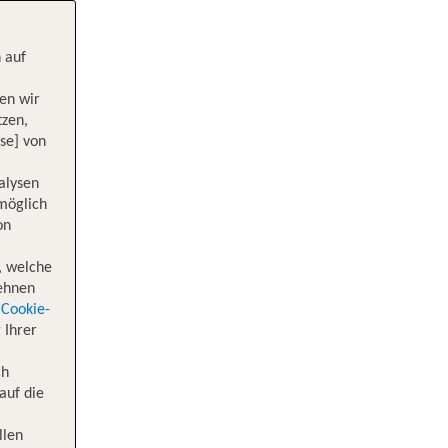
 auf
en wir
tzen,
se] von
alysen
 möglich
on
, welche
lehnen
Cookie-
 Ihrer
ch
auf die
llen