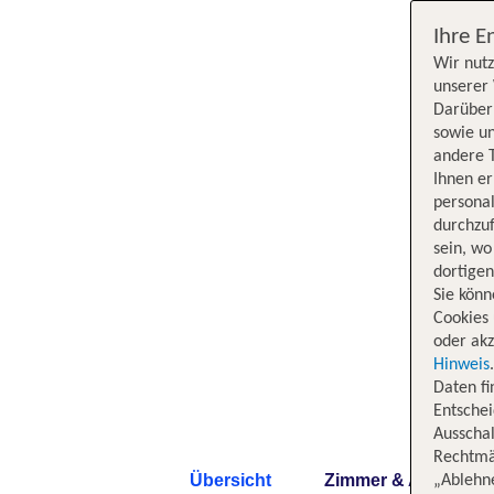
Ihre E
Wir nutz
unserer 
Darüber 
sowie un
andere 
Ihnen e
persona
durchzuf
sein, w
dortige
Sie könn
Cookies 
oder akz
Hinweis
Daten f
Entschei
Ausschal
Rechtmäß
Übersicht
Zimmer & Angebote
„Ablehn