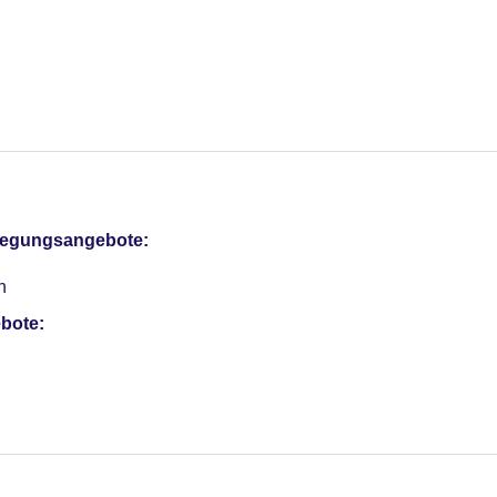
otel (Anlage): ohne Gebühr
sterCard, American Express, EC Karte/Maestro
pflegungsangebote:
Verfügbarkeit)
e Tagungsräume, Tageslicht, Tagungsequipment, Coffee Breaks
n
r: 130
bote: