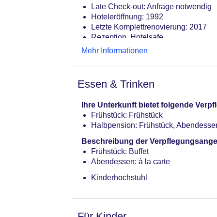
Late Check-out: Anfrage notwendig
Hoteleröffnung: 1992
Letzte Komplettrenovierung: 2017
Rezeption, Hotelsafe
Lift
Mehr Informationen
Pool: Indoor
Internet: WLAN/WiFi, im gesamten H
Wäscheservice: gegen Gebühr
Essen & Trinken
Zahlungsarten: TUI Card / VISA, Ma
Haustiere nicht erlaubt
Ihre Unterkunft bietet folgende Ver
Parkmöglichkeiten: Parkplatz (nach 
Frühstück: Frühstück
Tagungseinrichtungen: klimatisiert
Halbpension: Frühstück, Abendesse
Gebäudeanzahl: 1, Etagen: 3, Zimme
Landeskategorie: 4 Sterne
Beschreibung der Verpflegungsange
Frühstück: Buffet
Abendessen: à la carte
Kinderhochstuhl
Für Kinder