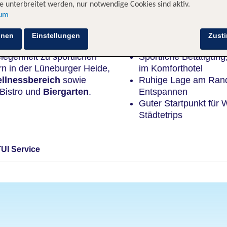
 unterbreitet werden, nur notwendige Cookies sind aktiv.
sum
Highlights
hnen
Einstellungen
Zust
elegenheit zu sportlichen
Sportliche Betätigun
n in der Lüneburger Heide,
im Komforthotel
llnessbereich
sowie
Ruhige Lage am Rand
 Bistro und
Biergarten
.
Entspannen
Guter Startpunkt für
Städtetrips
TUI Service