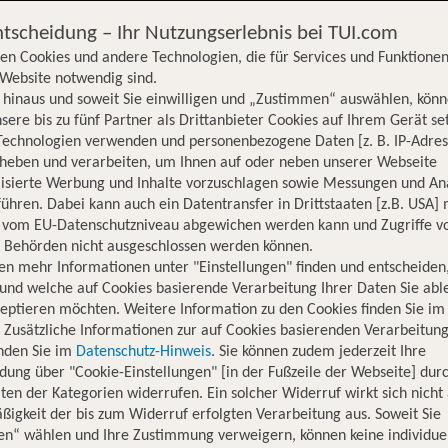
ntscheidung – Ihr Nutzungserlebnis bei TUI.com
en Cookies und andere Technologien, die für Services und Funktionen
Website notwendig sind.
hinaus und soweit Sie einwilligen und „Zustimmen“ auswählen, könn
sere bis zu fünf Partner als Drittanbieter Cookies auf Ihrem Gerät se
Technologien verwenden und personenbezogene Daten [z. B. IP-Adres
rheben und verarbeiten, um Ihnen auf oder neben unserer Webseite
lisierte Werbung und Inhalte vorzuschlagen sowie Messungen und An
ühren. Dabei kann auch ein Datentransfer in Drittstaaten [z.B. USA]
o vom EU-Datenschutzniveau abgewichen werden kann und Zugriffe v
n Behörden nicht ausgeschlossen werden können.
en mehr Informationen unter "Einstellungen" finden und entscheiden
und welche auf Cookies basierende Verarbeitung Ihrer Daten Sie ab
eptieren möchten. Weitere Information zu den Cookies finden Sie im
. Zusätzliche Informationen zur auf Cookies basierenden Verarbeitung
inden Sie im
Datenschutz-Hinweis
. Sie können zudem jederzeit Ihre
dung über "Cookie-Einstellungen" [in der Fußzeile der Webseite] dur
ten der Kategorien widerrufen. Ein solcher Widerruf wirkt sich nicht 
igkeit der bis zum Widerruf erfolgten Verarbeitung aus. Soweit Sie
Hotelinformationen
Lage
Bewertungen
en“ wählen und Ihre Zustimmung verweigern, können keine individue