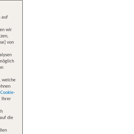
 auf
en wir
tzen,
se] von
alysen
 möglich
on
, welche
lehnen
Cookie-
 Ihrer
ch
auf die
llen