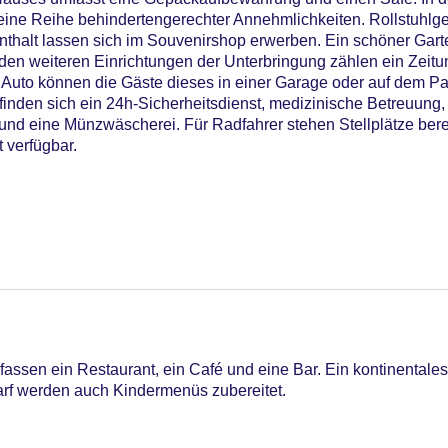
eine Reihe behindertengerechter Annehmlichkeiten. Rollstuhlg
thalt lassen sich im Souvenirshop erwerben. Ein schöner Garte
n weiteren Einrichtungen der Unterbringung zählen ein Zeitu
m Auto können die Gäste dieses in einer Garage oder auf dem P
inden sich ein 24h-Sicherheitsdienst, medizinische Betreuung, 
nd eine Münzwäscherei. Für Radfahrer stehen Stellplätze berei
t verfügbar.
ssen ein Restaurant, ein Café und eine Bar. Ein kontinentales 
arf werden auch Kindermenüs zubereitet.