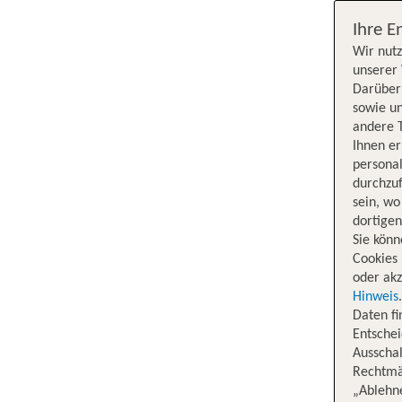
Ihre E
Wir nutz
unserer 
Darüber 
sowie un
andere 
Ihnen e
persona
durchzuf
sein, w
dortige
Sie könn
Cookies 
oder akz
Hinweis
Daten f
Entschei
Ausschal
Rechtmäß
„Ablehn