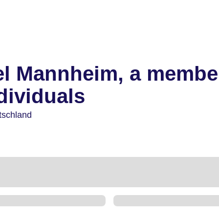
el Mannheim, a membe
dividuals
tschland