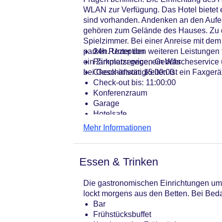
WLAN zur Verfügung. Das Hotel bietet 
sind vorhanden. Andenken an den Aufen
gehören zum Gelände des Hauses. Zu de
Spielzimmer. Bei einer Anreise mit de
parken. Unter den weiteren Leistungen f
24h Rezeption
ein Zimmerservice, ein Wäscheservice u
Parkplatz: gegen Gebühr
bei Geschäftstätigkeiten ist ein Faxgerä
Check-in von: 15:00:00
Check-out bis: 11:00:00
Konferenzraum
Garage
Hotelsafe
WLAN/WiFi im Hotel
Mehr Informationen
Lift
Anzahl der Konferenzräume: 1
Anzahl der Aufzüge: 1
Essen & Trinken
Haustiere
Zimmerservice
Die gastronomischen Einrichtungen umfa
Gesamtanzahl der Stockwerke: 6
lockt morgens aus den Betten. Bei Bed
Gesamtanzahl der Zimmer: 76
Bar
Landeskategorie: 4 Sterne
Frühstücksbuffet