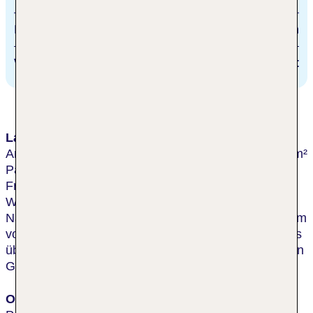
Peschiera del Garda
2 km
Wanderweg
direkt
Lage & Umgebung
Am Rande Peschieras, eingebettet in einen 60.000 m²
Park, direkt am Ufer des Vogelschutzgebietes
Frassinosee, liegt das Hotel umgeben von
Weinreben. Hinweis: der Frassinosee liegt in einem
Naturschutzgebiet und ist kein Badesee. Das Zentrum
von Peschiera ist ca. 1,7 km entfernt und zu Fuß teils
über einen Naturlehrpfad erreichbar. Zum öffentlichen
Gardasee-Strand sind es nur ca. 1,8 km.
Ort