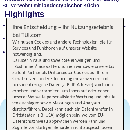
Stil verwöhnt mit
landestypischer Küche.
Highlights
Individuelles Wohnen, liebevoll restauriert oder neu
Ihre Entscheidung – Ihr Nutzungserlebnis
erbaut, höchster Komfort
bei TUI.com
Restaurant ""Ardea Purpurea"": Landestypische
Wir nutzen Cookies und andere Technologien, die für
Küche in Liberty-Stil-Villa.
Services und Funktionen auf unserer Website
Hotel am Frassinosee, Weinreben, Naturlehrpfad,
notwendig sind.
Gardasee-Strand in Nähe
Darüber hinaus und soweit Sie einwilligen und
„Zustimmen“ auswählen, können wir sowie unsere bis
zu fünf Partner als Drittanbieter Cookies auf Ihrem
Digitaler und telefonischer 24/7 TUI Service
Gerät setzen, andere Technologien verwenden und
personenbezogene Daten [z. B. IP-Adresse] von Ihnen
erheben und verarbeiten, um Ihnen auf oder neben
unserer Webseite personalisierte Werbung und Inhalte
vorzuschlagen sowie Messungen und Analysen
durchzuführen. Dabei kann auch ein Datentransfer in
Drittstaaten [z.B. USA] möglich sein, wo vom EU-
Angebotsauswahl
Datenschutzniveau abgewichen werden kann und
Zugriffe von dortigen Behörden nicht ausgeschlossen