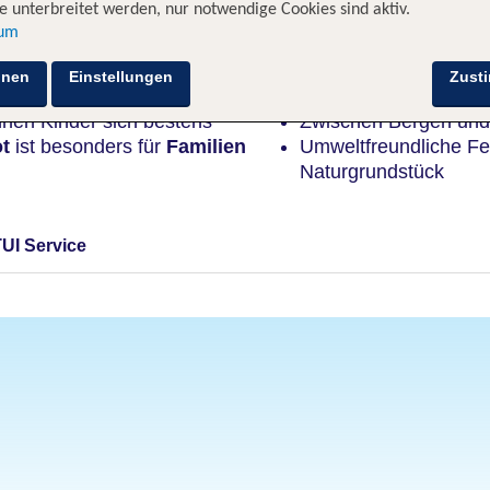
 unterbreitet werden, nur notwendige Cookies sind aktiv.
sum
Highlights
hnen
Einstellungen
Zust
chaft
Südfrankreichs liegt ein
Riesiges Freizeitange
nnen Kinder sich bestens
Zwischen Bergen und
ot
ist besonders für
Familien
Umweltfreundliche Fe
Naturgrundstück
TUI Service