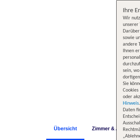
Ihre E
Wir nutz
unserer 
Darüber 
sowie un
andere 
Ihnen e
persona
durchzuf
sein, w
dortige
Sie könn
Cookies 
oder akz
Hinweis
Daten f
Entschei
Ausschal
Übersicht
Zimmer & Angebote
Rechtmäß
„Ablehn