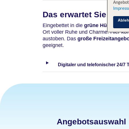
Angebote
Impres
Das erwartet Sie
Able
Eingebettet in die
grüne Hügellands
Ort voller Ruhe und Charme. Hier kö
austoben. Das
große Freizeitangeb
geeignet.
Digitaler und telefonischer 24/7 
Angebotsauswahl