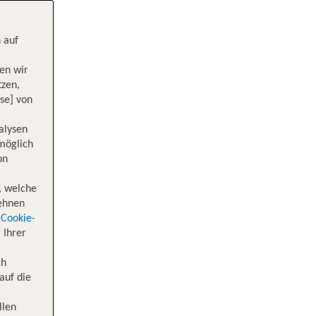
 auf
en wir
tzen,
se] von
alysen
 möglich
on
, welche
lehnen
Cookie-
 Ihrer
ch
auf die
llen