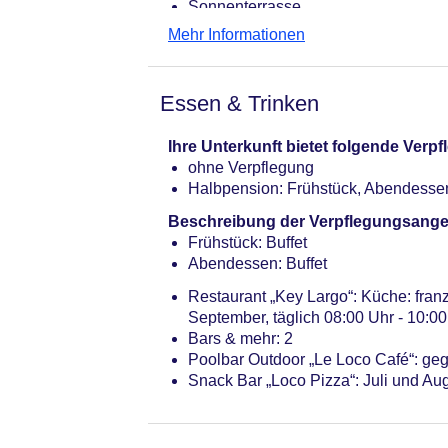
Sonnenterrasse
Pools: 4
Mehr Informationen
Pool: saisonabhängig; wetterabhäng
Kinderpool: saisonabhängig; wetter
ohne Gebühr
Essen & Trinken
Babypool: saisonabhängig; wetterab
ohne Gebühr
Ihre Unterkunft bietet folgende Ver
Activitypool: Outdoor, Süßwasser, b
ohne Verpflegung
Souvenirshop, Ladenzeile, Minimark
Halbpension: Frühstück, Abendesse
Internet: WLAN/WiFi, im gesamten H
Waschsalon: gegen Gebühr
Beschreibung der Verpflegungsange
Zahlungsarten: TUI Card / VISA, Mast
Frühstück: Buffet
Haustier: Hund erlaubt: pro Tag ca.
Abendessen: Buffet
Reservierung notwendig
Restaurant „Key Largo“: Küche: franz
Parkmöglichkeiten: Parkplatz (nach
September, täglich 08:00 Uhr - 10:00
Ferienhäuser: 475
Bars & mehr: 2
Landeskategorie: 5 Sterne
Poolbar Outdoor „Le Loco Café“: ge
Snack Bar „Loco Pizza“: Juli und A