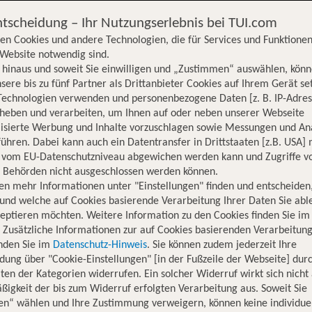
ntscheidung – Ihr Nutzungserlebnis bei TUI.com
en Cookies und andere Technologien, die für Services und Funktionen
Website notwendig sind.
hinaus und soweit Sie einwilligen und „Zustimmen“ auswählen, könn
sere bis zu fünf Partner als Drittanbieter Cookies auf Ihrem Gerät se
Technologien verwenden und personenbezogene Daten [z. B. IP-Adres
rheben und verarbeiten, um Ihnen auf oder neben unserer Webseite
lisierte Werbung und Inhalte vorzuschlagen sowie Messungen und An
ühren. Dabei kann auch ein Datentransfer in Drittstaaten [z.B. USA]
o vom EU-Datenschutzniveau abgewichen werden kann und Zugriffe v
n Behörden nicht ausgeschlossen werden können.
en mehr Informationen unter "Einstellungen" finden und entscheiden
und welche auf Cookies basierende Verarbeitung Ihrer Daten Sie ab
eptieren möchten. Weitere Information zu den Cookies finden Sie im
. Zusätzliche Informationen zur auf Cookies basierenden Verarbeitung
inden Sie im
Datenschutz-Hinweis
. Sie können zudem jederzeit Ihre
dung über "Cookie-Einstellungen" [in der Fußzeile der Webseite] dur
ten der Kategorien widerrufen. Ein solcher Widerruf wirkt sich nicht 
Hotelinformationen
Lage
Bewertungen
igkeit der bis zum Widerruf erfolgten Verarbeitung aus. Soweit Sie
en“ wählen und Ihre Zustimmung verweigern, können keine individue