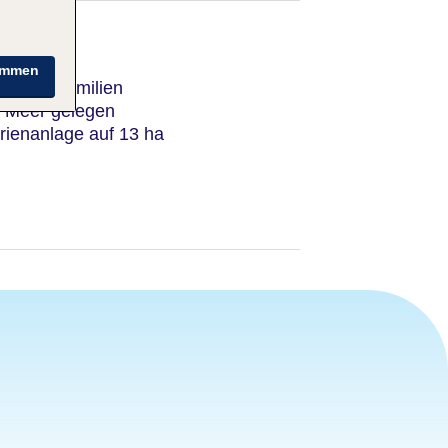
immen
bot für Familien
 Meer gelegen
rienanlage auf 13 ha