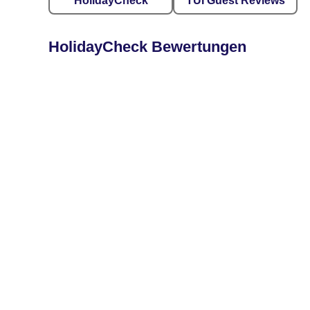
HolidayCheck
TUI Guest Reviews
HolidayCheck Bewertungen