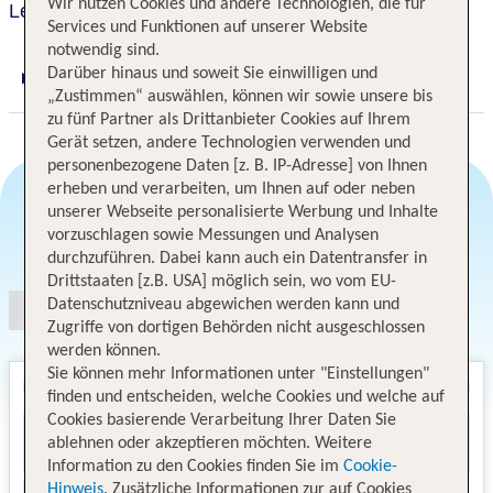
Wir nutzen Cookies und andere Technologien, die für
Le Royal Monceau - Raffles Paris
Services und Funktionen auf unserer Website
notwendig sind.
Darüber hinaus und soweit Sie einwilligen und
Digitaler und telefonischer 24/7 TUI Service
„Zustimmen“ auswählen, können wir sowie unsere bis
zu fünf Partner als Drittanbieter Cookies auf Ihrem
Gerät setzen, andere Technologien verwenden und
personenbezogene Daten [z. B. IP-Adresse] von Ihnen
erheben und verarbeiten, um Ihnen auf oder neben
unserer Webseite personalisierte Werbung und Inhalte
vorzuschlagen sowie Messungen und Analysen
Angebotsauswahl
durchzuführen. Dabei kann auch ein Datentransfer in
Drittstaaten [z.B. USA] möglich sein, wo vom EU-
Datenschutzniveau abgewichen werden kann und
Zugriffe von dortigen Behörden nicht ausgeschlossen
werden können.
Sie können mehr Informationen unter "Einstellungen"
finden und entscheiden, welche Cookies und welche auf
Cookies basierende Verarbeitung Ihrer Daten Sie
ablehnen oder akzeptieren möchten. Weitere
Information zu den Cookies finden Sie im
Cookie-
Hinweis
. Zusätzliche Informationen zur auf Cookies