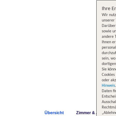
Ihre E
Wir nutz
unserer 
Darüber 
sowie un
andere 
Ihnen e
persona
durchzuf
sein, w
dortige
Sie könn
Cookies 
oder akz
Hinweis
Daten f
Entschei
Ausschal
Rechtmäß
Übersicht
Zimmer & Angebote
„Ablehn