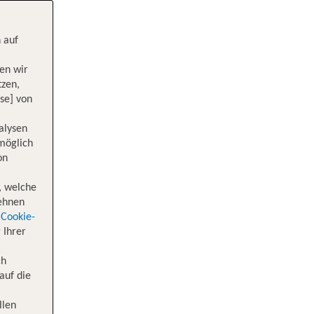
 auf
en wir
tzen,
se] von
alysen
 möglich
on
, welche
lehnen
Cookie-
 Ihrer
ch
auf die
llen