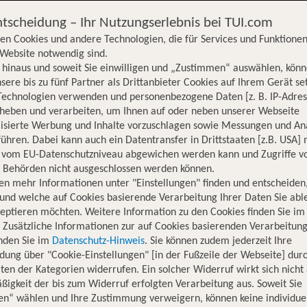
ntscheidung – Ihr Nutzungserlebnis bei TUI.com
en Cookies und andere Technologien, die für Services und Funktionen
Website notwendig sind.
hinaus und soweit Sie einwilligen und „Zustimmen“ auswählen, könn
sere bis zu fünf Partner als Drittanbieter Cookies auf Ihrem Gerät se
Technologien verwenden und personenbezogene Daten [z. B. IP-Adres
rheben und verarbeiten, um Ihnen auf oder neben unserer Webseite
lisierte Werbung und Inhalte vorzuschlagen sowie Messungen und An
ühren. Dabei kann auch ein Datentransfer in Drittstaaten [z.B. USA]
o vom EU-Datenschutzniveau abgewichen werden kann und Zugriffe v
n Behörden nicht ausgeschlossen werden können.
en mehr Informationen unter "Einstellungen" finden und entscheiden
und welche auf Cookies basierende Verarbeitung Ihrer Daten Sie ab
eptieren möchten. Weitere Information zu den Cookies finden Sie im
. Zusätzliche Informationen zur auf Cookies basierenden Verarbeitung
inden Sie im
Datenschutz-Hinweis
. Sie können zudem jederzeit Ihre
dung über "Cookie-Einstellungen" [in der Fußzeile der Webseite] dur
ten der Kategorien widerrufen. Ein solcher Widerruf wirkt sich nicht 
igkeit der bis zum Widerruf erfolgten Verarbeitung aus. Soweit Sie
Hotelinformationen
Lage
Bewertungen
en“ wählen und Ihre Zustimmung verweigern, können keine individue