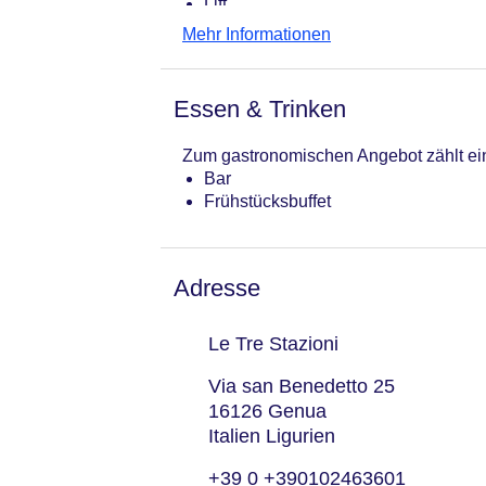
Lift
Anzahl der Aufzüge: 1
Mehr Informationen
Haustiere
Gesamtanzahl der Zimmer: 19
Landeskategorie: 2 Sterne
Essen & Trinken
Zum gastronomischen Angebot zählt eine
Bar
Frühstücksbuffet
Adresse
Le Tre Stazioni
Via san Benedetto 25
16126 Genua
Italien Ligurien
+39 0 +390102463601