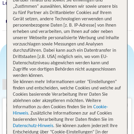
Darüber hinaus und soweit Sie einwilligen und
Lefkorama Hotel
„Zustimmen“ auswählen, können wir sowie unsere bis
zu fünf Partner als Drittanbieter Cookies auf Ihrem
Gerät setzen, andere Technologien verwenden und
Digitaler und telefonischer 24/7 TUI Service
personenbezogene Daten [z. B. IP-Adresse] von Ihnen
erheben und verarbeiten, um Ihnen auf oder neben
unserer Webseite personalisierte Werbung und Inhalte
vorzuschlagen sowie Messungen und Analysen
durchzuführen. Dabei kann auch ein Datentransfer in
Drittstaaten [z.B. USA] möglich sein, wo vom EU-
Datenschutzniveau abgewichen werden kann und
Angebotsauswahl
Zugriffe von dortigen Behörden nicht ausgeschlossen
werden können.
Sie können mehr Informationen unter "Einstellungen"
finden und entscheiden, welche Cookies und welche auf
Cookies basierende Verarbeitung Ihrer Daten Sie
ablehnen oder akzeptieren möchten. Weitere
Information zu den Cookies finden Sie im
Cookie-
Hinweis
. Zusätzliche Informationen zur auf Cookies
basierenden Verarbeitung Ihrer Daten finden Sie im
Datenschutz-Hinweis
. Sie können zudem jederzeit Ihre
Entscheidung über "Cookie-Einstellungen" [in der