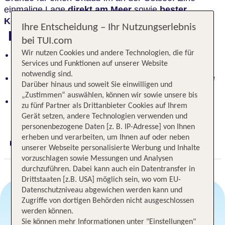
einmalige Lage
direkt am Meer
sowie
bester
Komfort
erwarten Sie.
Ihre Entscheidung – Ihr Nutzungserlebnis
Highlights
bei TUI.com
Wir nutzen Cookies und andere Technologien, die für
Wunderbare Möglichkeiten, den Alltagsstress zu
Services und Funktionen auf unserer Website
vergessen
notwendig sind.
Einmalige Lage direkt am Meer für unvergessliche
Darüber hinaus und soweit Sie einwilligen und
Erholungsmomente
„Zustimmen“ auswählen, können wir sowie unsere bis
Ferienresort Weiße Wiek mit Sandstrand, klarem
zu fünf Partner als Drittanbieter Cookies auf Ihrem
Wasser und ursprünglicher Natur
Gerät setzen, andere Technologien verwenden und
personenbezogene Daten [z. B. IP-Adresse] von Ihnen
erheben und verarbeiten, um Ihnen auf oder neben
Digitaler und telefonischer 24/7 TUI Service
unserer Webseite personalisierte Werbung und Inhalte
vorzuschlagen sowie Messungen und Analysen
durchzuführen. Dabei kann auch ein Datentransfer in
Drittstaaten [z.B. USA] möglich sein, wo vom EU-
Datenschutzniveau abgewichen werden kann und
Zugriffe von dortigen Behörden nicht ausgeschlossen
werden können.
Angebotsauswahl
Sie können mehr Informationen unter "Einstellungen"