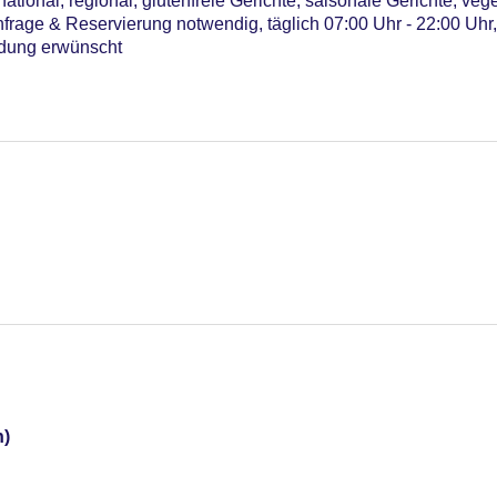
ational, regional, glutenfreie Gerichte, saisonale Gerichte, vege
frage & Reservierung notwendig, täglich 07:00 Uhr - 22:00 Uhr,
dung erwünscht
n)