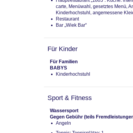
Hauptrestaurant „1803“: Küche: intern
carte, Menüwahl, gesetztes Menü, An
Kinderhochstuhl, angemessene Klei
Restaurant
Bar „Wiek Bar“
Für Kinder
Für Familien
BABYS
Kinderhochstuhl
Sport & Fitness
Wassersport
Gegen Gebühr (teils Fremdleistunge
Angeln
Tennis: Tennisplätze: 1