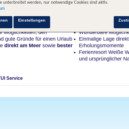
 unterbreitet werden, nur notwendige Cookies sind aktiv.
sum
Highlights
hnen
Einstellungen
Zust
 Möglichkeiten, den
Wunderbare Möglichke
ind gute Gründe für einen Urlaub
Einmalige Lage direk
ge
direkt am Meer
sowie
bester
Erholungsmomente
Ferienresort Weiße W
und ursprünglicher Na
TUI Service