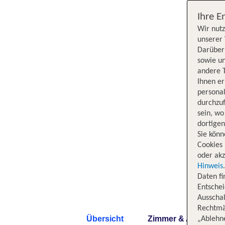
Ihre E
Wir nutz
unserer 
Darüber 
sowie un
andere 
Ihnen e
persona
durchzuf
sein, w
dortige
Sie könn
Cookies 
oder akz
Hinweis
Daten f
Entschei
Ausschal
Rechtmäß
Übersicht
Zimmer & Angebote
„Ablehn