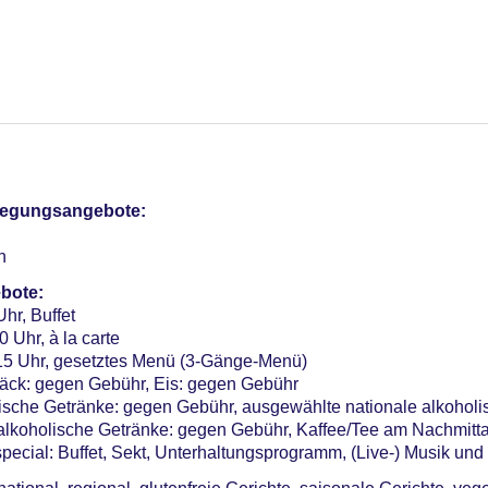
tel (Anlage): ohne Gebühr, im öffentlichen Bereich: ohne Gebüh
pflegungsangebote:
sterCard, EC Karte/Maestro
n
ca. 25 EUR, Anfrage & Reservierung notwendig
Verfügbarkeit), unbewacht: ca. 7 EUR
bote:
me: 4, Tageslicht, Tagungsequipment: gegen Gebühr, Coffee 
Uhr, Buffet
r: 190
0 Uhr, à la carte
:15 Uhr, gesetztes Menü (3-Gänge-Menü)
ck: gegen Gebühr, Eis: gegen Gebühr
lische Getränke: gegen Gebühr, ausgewählte nationale alkohol
 alkoholische Getränke: gegen Gebühr, Kaffee/Tee am Nachmit
special: Buffet, Sekt, Unterhaltungsprogramm, (Live-) Musik un