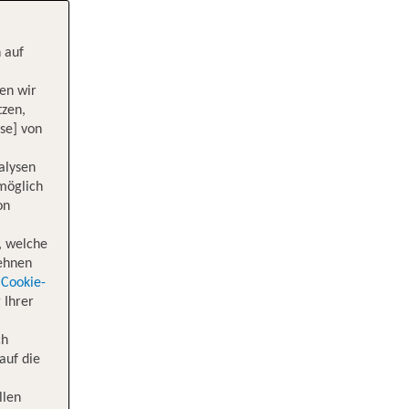
 auf
en wir
tzen,
se] von
alysen
 möglich
on
, welche
lehnen
Cookie-
 Ihrer
ch
auf die
llen