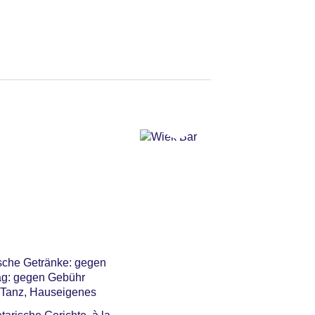
r, in der Bar: ohne
Breaks: gegen Gebühr
ische Getränke: gegen
tag: gegen Gebühr
d Tanz, Hauseigenes