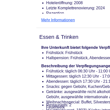
Hoteleröffnung: 2008
Letzte Komplettrenovierung: 2024
Rezeption
Lift
Mehr Informationen
Kaminzimmer
Gartenanlage, Sonnenterrasse
Pool: ab 16 Jahre, Indoor
Essen & Trinken
Internet: WLAN/WiFi, im gesamten Ho
Gebühr
Ihre Unterkunft bietet folgende Ver
Wäscheservice: gegen Gebühr
Frühstück: Frühstück
Zahlungsarten: TUI Card / VISA, Ma
Halbpension: Frühstück, Abendesse
Haustier: Hund erlaubt: pro Nacht 
Parkmöglichkeiten: Parkplatz (nach 
Beschreibung der Verpflegungsange
Tagungseinrichtungen: Konferenzräu
Frühstück: täglich 06:30 Uhr - 11:00 
Gebäudeanzahl: 1, Etagen: 3, Zimme
Mittagessen: täglich 12:30 Uhr - 17:0
Landeskategorie: 4,5 Sterne
Abendessen: täglich 17:30 Uhr - 21
Snacks: gegen Gebühr, Kuchen/Gebä
Getränke: ausgewählte nicht alkoho
Gebühr, ausgewählte internationale
Weihnachtsspecial: Buffet, Silvester
Restaurants: 2
Feuerwerk