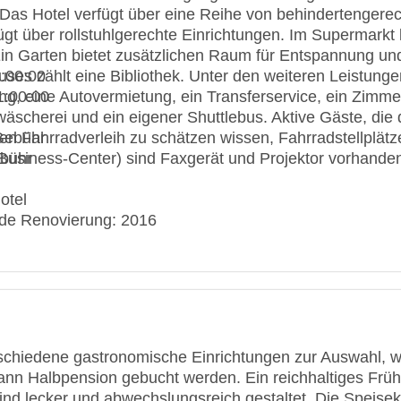
Das Hotel verfügt über eine Reihe von behindertengere
gt über rollstuhlgerechte Einrichtungen. Im Supermarkt 
in Garten bietet zusätzlichen Raum für Entspannung und
ses zählt eine Bibliothek. Unter den weiteren Leistungen
5:00:00
ng, eine Autovermietung, ein Transferservice, ein Zimme
1:00:00
wäscherei und ein eigener Shuttlebus. Aktive Gäste, d
n Fahrradverleih zu schätzen wissen, Fahrradstellplätz
Gebühr
Business-Center) sind Faxgerät und Projektor vorhande
ebühr
otel
de Renovierung: 2016
erenzräume: 1
üge: 1
n Gebühr
schiedene gastronomische Einrichtungen zur Auswahl, wi
kann Halbpension gebucht werden. Ein reichhaltiges Früh
r Stockwerke: 6
nd lecker und abwechslungsreich gestaltet. Die Speisek