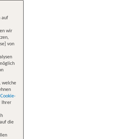
 auf
en wir
tzen,
se] von
alysen
 möglich
on
, welche
lehnen
Cookie-
 Ihrer
ch
auf die
llen