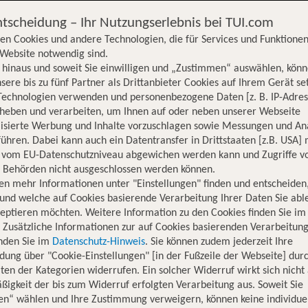
ntscheidung – Ihr Nutzungserlebnis bei TUI.com
en Cookies und andere Technologien, die für Services und Funktionen
Website notwendig sind.
hinaus und soweit Sie einwilligen und „Zustimmen“ auswählen, könn
sere bis zu fünf Partner als Drittanbieter Cookies auf Ihrem Gerät se
Technologien verwenden und personenbezogene Daten [z. B. IP-Adres
rheben und verarbeiten, um Ihnen auf oder neben unserer Webseite
lisierte Werbung und Inhalte vorzuschlagen sowie Messungen und An
ühren. Dabei kann auch ein Datentransfer in Drittstaaten [z.B. USA]
o vom EU-Datenschutzniveau abgewichen werden kann und Zugriffe v
n Behörden nicht ausgeschlossen werden können.
en mehr Informationen unter "Einstellungen" finden und entscheiden
und welche auf Cookies basierende Verarbeitung Ihrer Daten Sie ab
eptieren möchten. Weitere Information zu den Cookies finden Sie im
. Zusätzliche Informationen zur auf Cookies basierenden Verarbeitung
inden Sie im
Datenschutz-Hinweis
. Sie können zudem jederzeit Ihre
dung über "Cookie-Einstellungen" [in der Fußzeile der Webseite] dur
ten der Kategorien widerrufen. Ein solcher Widerruf wirkt sich nicht 
igkeit der bis zum Widerruf erfolgten Verarbeitung aus. Soweit Sie
Hotelinformationen
Lage
Bewertungen
en“ wählen und Ihre Zustimmung verweigern, können keine individue