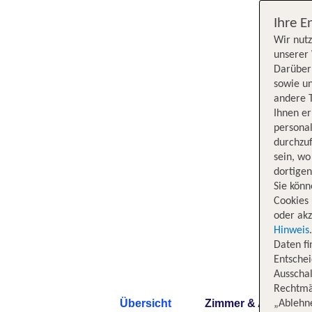
Ihre E
Wir nutz
unserer 
Darüber 
sowie un
andere 
Ihnen e
persona
durchzuf
sein, w
dortige
Sie könn
Cookies 
oder akz
Hinweis
Daten f
Entschei
Ausschal
Rechtmäß
Übersicht
Zimmer & Angebote
„Ablehn