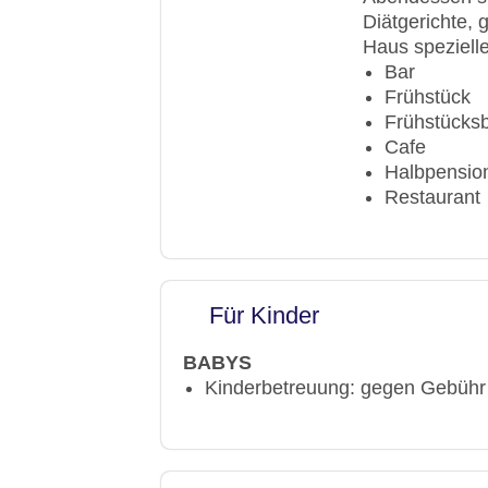
Gesamtanzahl d
Diätgerichte, 
Pools:Indoor Po
Haus speziell
Zahlungsarten: 
Bar
Landeskategorie
Frühstück
Frühstücksb
Cafe
Halbpensio
Restaurant
Für Kinder
BABYS
Kinderbetreuung: gegen Gebühr