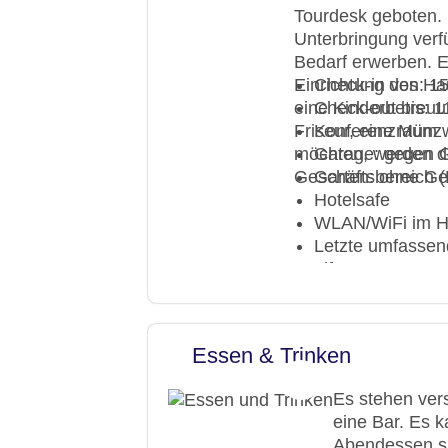
Tourdesk geboten. 
Unterbringung verfü
Bedarf erwerben. E
Einrichtung des Hau
Check-in von: 1
eine Kinderbetreuu
Check-out bis: 1
Friseur, eine Münz
Konferenzraum
möchten, werden de
Garage: gegen 
Geschäftsbereich (
Garten: ohne G
Hotelsafe
WLAN/WiFi im H
Letzte umfassen
Lift
Minimarkt
Anzahl der Konf
Anzahl der Aufz
Essen & Trinken
Haustiere: gege
Rezeption
Es stehen ver
Zimmerservice
eine Bar. Es 
Gesamtanzahl de
Abendessen si