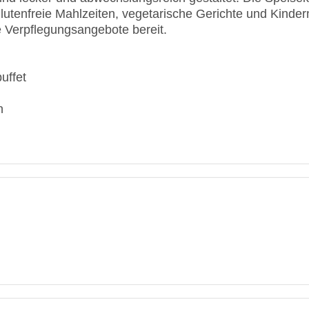
er Zimmer: 107
glutenfreie Mahlzeiten, vegetarische Gerichte und Kinde
ol, Outdoor Pool, Liegen am Pool, Wasserrutsche
e Verpflegungsangebote bereit.
American Express, Diners Club, EC Maestro, Mastercard
: 4 Sterne
uffet
n