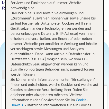
Loews Sapphire Falls Resort at Universal Orlando
Services und Funktionen auf unserer Website
Resort
notwendig sind.
Darüber hinaus und soweit Sie einwilligen und
„Zustimmen“ auswählen, können wir sowie unsere bis
zu fünf Partner als Drittanbieter Cookies auf Ihrem
Digitaler und telefonischer 24/7 TUI Service
Gerät setzen, andere Technologien verwenden und
personenbezogene Daten [z. B. IP-Adresse] von Ihnen
erheben und verarbeiten, um Ihnen auf oder neben
unserer Webseite personalisierte Werbung und Inhalte
vorzuschlagen sowie Messungen und Analysen
durchzuführen. Dabei kann auch ein Datentransfer in
Angebotsauswahl
Drittstaaten [z.B. USA] möglich sein, wo vom EU-
Datenschutzniveau abgewichen werden kann und
Zugriffe von dortigen Behörden nicht ausgeschlossen
werden können.
Sie können mehr Informationen unter "Einstellungen"
finden und entscheiden, welche Cookies und welche auf
Cookies basierende Verarbeitung Ihrer Daten Sie
ablehnen oder akzeptieren möchten. Weitere
Information zu den Cookies finden Sie im
Cookie-
Hinweis
. Zusätzliche Informationen zur auf Cookies