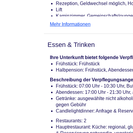
Rezeption, Geldwechsel möglich, Ho
Lift
Kaminzimmer, Gemeinschaftslounge
Badetücher: ohne Gebühr
Mehr Informationen
Internet: WLAN/WiFi, im gesamten H
Wäscheservice: gegen Gebühr
Zahlungsarten: TUI Card / VISA, Ma
Essen & Trinken
Haustier: Hund erlaubt: pro Tag ca. 
Parkmöglichkeiten: Garage: pro Tag
Ihre Unterkunft bietet folgende Ver
Tagungseinrichtungen: Konferenzräu
Frühstück: Frühstück
Gebäudeanzahl: 1, Etagen: 5, Zimme
Halbpension: Frühstück, Abendesse
Landeskategorie: 4 Sterne
Beschreibung der Verpflegungsange
Frühstück: 07:00 Uhr - 10:30 Uhr, Buf
Abendessen: 17:00 Uhr - 21:30 Uhr, 
Getränke: ausgewählte nicht alkoho
gegen Gebühr
Candlelightdinner: Anfrage & Reser
Restaurants: 2
Hauptrestaurant: Küche: regional, gl