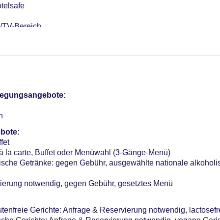
telsafe
/TV-Bereich
otel (Anlage): ohne Gebühr
sterCard, American Express, Diners, EC Karte/Maestro
10 EUR, Katze erlaubt: pro Tag ca. 10 EUR
 ca. 14 EUR
pflegungsangebote:
me: 7, Tageslicht
r: 131
n
bote:
fet
à la carte, Buffet oder Menüwahl (3-Gänge-Menü)
lische Getränke: gegen Gebühr, ausgewählte nationale alkoholi
vierung notwendig, gegen Gebühr, gesetztes Menü
utenfreie Gerichte: Anfrage & Reservierung notwendig, lactosefr