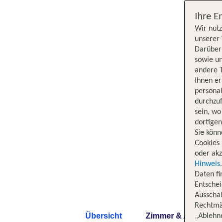
Ihre E
Wir nutz
unserer 
Darüber 
sowie un
andere 
Ihnen e
persona
durchzuf
sein, w
dortige
Sie könn
Cookies 
oder akz
Hinweis
Daten f
Entschei
Ausschal
Rechtmäß
Übersicht
Zimmer & Angebote
„Ablehn