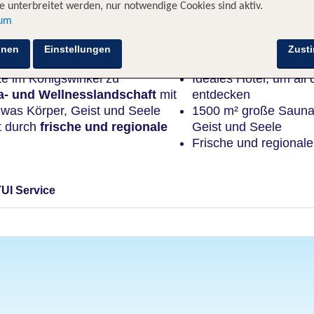
 unterbreitet werden, nur notwendige Cookies sind aktiv.
sum
Highlights
hnen
Einstellungen
Zust
te im Königswinkel zu
Ideales Hotel, um all
a- und Wellnesslandschaft
mit
entdecken
 was Körper, Geist und Seele
1500 m² große Sauna-
t durch
frische und regionale
Geist und Seele
Frische und regional
TUI Service