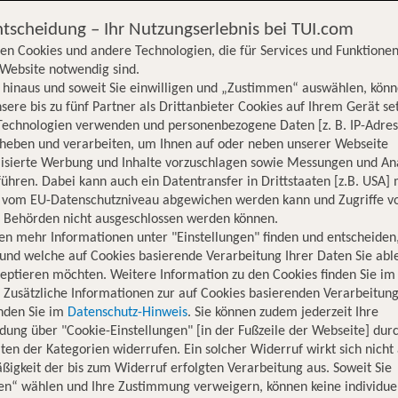
ntscheidung – Ihr Nutzungserlebnis bei TUI.com
en Cookies und andere Technologien, die für Services und Funktionen
Website notwendig sind.
hinaus und soweit Sie einwilligen und „Zustimmen“ auswählen, könn
sere bis zu fünf Partner als Drittanbieter Cookies auf Ihrem Gerät se
Technologien verwenden und personenbezogene Daten [z. B. IP-Adres
rheben und verarbeiten, um Ihnen auf oder neben unserer Webseite
lisierte Werbung und Inhalte vorzuschlagen sowie Messungen und An
ühren. Dabei kann auch ein Datentransfer in Drittstaaten [z.B. USA]
o vom EU-Datenschutzniveau abgewichen werden kann und Zugriffe v
n Behörden nicht ausgeschlossen werden können.
en mehr Informationen unter "Einstellungen" finden und entscheiden
und welche auf Cookies basierende Verarbeitung Ihrer Daten Sie ab
eptieren möchten. Weitere Information zu den Cookies finden Sie im
. Zusätzliche Informationen zur auf Cookies basierenden Verarbeitung
inden Sie im
Datenschutz-Hinweis
. Sie können zudem jederzeit Ihre
dung über "Cookie-Einstellungen" [in der Fußzeile der Webseite] dur
ten der Kategorien widerrufen. Ein solcher Widerruf wirkt sich nicht 
igkeit der bis zum Widerruf erfolgten Verarbeitung aus. Soweit Sie
Hotelinformationen
Lage
Bewertungen
en“ wählen und Ihre Zustimmung verweigern, können keine individue