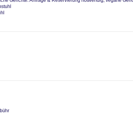
sche Gerichte: Anfrage & Reservierung notwendig, vegane Geric
stuhl
uhl
bühr