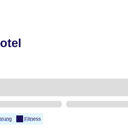
otel
hrung
Fitness