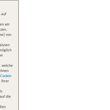
 auf
en wir
tzen,
se] von
alysen
 möglich
on
, welche
lehnen
Cookie-
 Ihrer
ch
auf die
llen