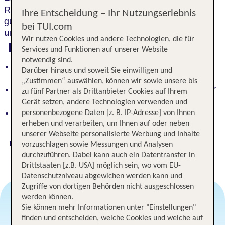
Ruheraum bietet alles, was Körper, Geist und Seele
Ihre Entscheidung – Ihr Nutzungserlebnis
gut tut, und das Restaurant überzeugt durch
frische
bei TUI.com
und regionale Produkte
.
Wir nutzen Cookies und andere Technologien, die für
Highlights
Services und Funktionen auf unserer Website
notwendig sind.
Ideales Hotel, um all das Märchenhafte im
Darüber hinaus und soweit Sie einwilligen und
Königswinkel zu entdecken
„Zustimmen“ auswählen, können wir sowie unsere bis
1500 m² große Sauna- und Wellnesslandschaft für
zu fünf Partner als Drittanbieter Cookies auf Ihrem
Körper, Geist und Seele
Gerät setzen, andere Technologien verwenden und
Frische und regionale Produkte im Restaurant
personenbezogene Daten [z. B. IP-Adresse] von Ihnen
erheben und verarbeiten, um Ihnen auf oder neben
unserer Webseite personalisierte Werbung und Inhalte
vorzuschlagen sowie Messungen und Analysen
Digitaler und telefonischer 24/7 TUI Service
durchzuführen. Dabei kann auch ein Datentransfer in
Drittstaaten [z.B. USA] möglich sein, wo vom EU-
Datenschutzniveau abgewichen werden kann und
Zugriffe von dortigen Behörden nicht ausgeschlossen
werden können.
Sie können mehr Informationen unter "Einstellungen"
Angebotsauswahl
finden und entscheiden, welche Cookies und welche auf