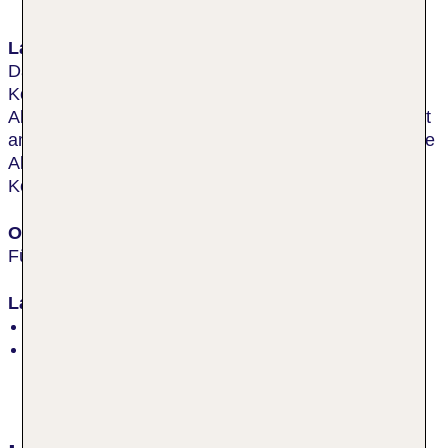
Lage & Umgebung
Das Luitpoldpark-Hotel liegt im malerischen
Königswinkel der Stadt Füssen, umgeben von
Allgäuer Alpen und Seen. Im Herzen der Stadt, direkt
am angrenzenden Stadtpark. Nur ca. 3 Minuten in die
Altstadt und zur Fußgängerzone. Zu den
Königsschlössern ca. 4 km.
Ort
Füssen
Lage
Altstadt, nahe Sehenswürdigkeiten, zentral
Höhe des Ortes: 800 m