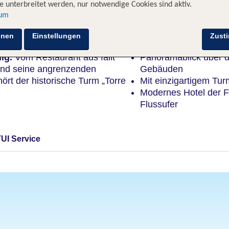
 unterbreitet werden, nur notwendige Cookies sind aktiv.
sum
Highlights
hnen
Einstellungen
Zust
ig.
Vom Restaurant aus fällt
Panoramablick über d
und seine angrenzenden
Gebäuden
rt der historische Turm „Torre
Mit einzigartigem Tu
Modernes Hotel der F
Flussufer
TUI Service