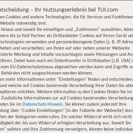
ntscheidung – Ihr Nutzungserlebnis bei TUI.com
en Cookies und andere Technologien, die für Services und Funktionen
Website notwendig sind.
hinaus und soweit Sie einwilligen und „Zustimmen“ auswählen, könn
sere bis zu fünf Partner als Drittanbieter Cookies auf Ihrem Gerät se
Technologien verwenden und personenbezogene Daten [z. B. IP-Adres
rheben und verarbeiten, um Ihnen auf oder neben unserer Webseite
lisierte Werbung und Inhalte vorzuschlagen sowie Messungen und An
ühren. Dabei kann auch ein Datentransfer in Drittstaaten [z.B. USA]
o vom EU-Datenschutzniveau abgewichen werden kann und Zugriffe v
n Behörden nicht ausgeschlossen werden können.
en mehr Informationen unter "Einstellungen" finden und entscheiden
und welche auf Cookies basierende Verarbeitung Ihrer Daten Sie ab
eptieren möchten. Weitere Information zu den Cookies finden Sie im
. Zusätzliche Informationen zur auf Cookies basierenden Verarbeitung
inden Sie im
Datenschutz-Hinweis
. Sie können zudem jederzeit Ihre
dung über "Cookie-Einstellungen" [in der Fußzeile der Webseite] dur
ten der Kategorien widerrufen. Ein solcher Widerruf wirkt sich nicht 
igkeit der bis zum Widerruf erfolgten Verarbeitung aus. Soweit Sie
Hotelinformationen
Lage
Bewertungen
en“ wählen und Ihre Zustimmung verweigern, können keine individue