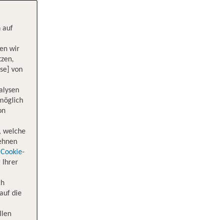
 auf
en wir
tzen,
se] von
alysen
 möglich
on
, welche
lehnen
Cookie-
 Ihrer
ch
auf die
llen