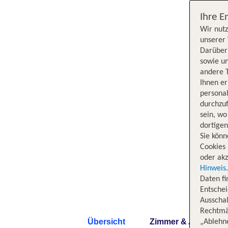
Ihre E
Wir nutz
unserer 
Darüber 
sowie un
andere 
Ihnen e
persona
durchzuf
sein, w
dortige
Sie könn
Cookies 
oder akz
Hinweis
Daten f
Entschei
Ausschal
Rechtmäß
Übersicht
Zimmer & Angebote
„Ablehn