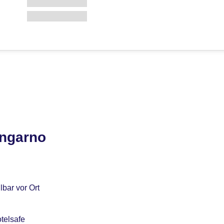
ungarno
bar vor Ort
telsafe