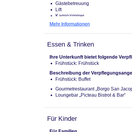
Gästebetreuung
Lift
Kaminzimmer
Internet: WLAN/WiFi, im gesamten H
Mehr Informationen
Wäscheservice
Concierge Service, Gepäckservice
Zahlungsarten: TUI Card / VISA, Ma
Essen & Trinken
Haustier: Hund erlaubt, Gewicht bis 
Parkmöglichkeiten: Garage
Ihre Unterkunft bietet folgende Ver
Tagungseinrichtungen: klimatisiert
Frühstück: Frühstück
Zimmer: 63
Landeskategorie: 5 Sterne
Beschreibung der Verpflegungsange
Frühstück: Buffet
Gourmetrestaurant „Borgo San Jaco
Loungebar „Picteau Bistrot & Bar“
Für Kinder
Für Familien