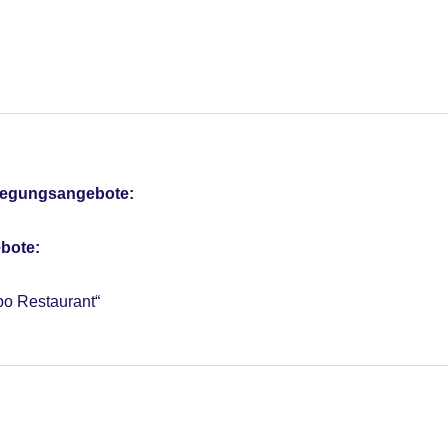
otel (Anlage)
sterCard, American Express
max. 8 kg
pflegungsangebote:
e Tagungsräume, Tageslicht, Tagungsequipment, Coffee Breaks
bote:
po Restaurant“