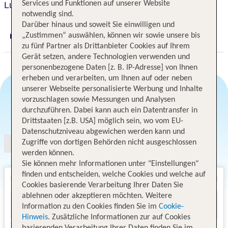
Services und Funktionen auf unserer Website
Luxor Hotel & Casino
notwendig sind.
Darüber hinaus und soweit Sie einwilligen und
„Zustimmen“ auswählen, können wir sowie unsere bis
Digitaler und telefonischer 24/7 TUI Service
zu fünf Partner als Drittanbieter Cookies auf Ihrem
Gerät setzen, andere Technologien verwenden und
personenbezogene Daten [z. B. IP-Adresse] von Ihnen
erheben und verarbeiten, um Ihnen auf oder neben
unserer Webseite personalisierte Werbung und Inhalte
vorzuschlagen sowie Messungen und Analysen
durchzuführen. Dabei kann auch ein Datentransfer in
Angebotsauswahl
Drittstaaten [z.B. USA] möglich sein, wo vom EU-
Datenschutzniveau abgewichen werden kann und
Zugriffe von dortigen Behörden nicht ausgeschlossen
werden können.
Sie können mehr Informationen unter "Einstellungen"
finden und entscheiden, welche Cookies und welche auf
Cookies basierende Verarbeitung Ihrer Daten Sie
ablehnen oder akzeptieren möchten. Weitere
Information zu den Cookies finden Sie im
Cookie-
Hinweis
. Zusätzliche Informationen zur auf Cookies
basierenden Verarbeitung Ihrer Daten finden Sie im