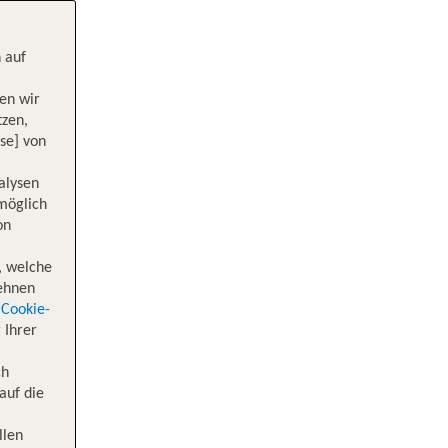
 auf
en wir
tzen,
se] von
alysen
 möglich
on
, welche
lehnen
Cookie-
 Ihrer
ch
auf die
llen