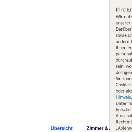
Ihre E
Wir nutz
unserer 
Darüber 
sowie un
andere 
Ihnen e
persona
durchzuf
sein, w
dortige
Sie könn
Cookies 
oder akz
Hinweis
Daten f
Entschei
Ausschal
Rechtmäß
Übersicht
Zimmer & Angebote
„Ablehn