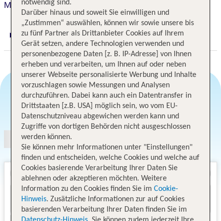
notwendig sind.
Moxy Berlin Humboldthain Park
Darüber hinaus und soweit Sie einwilligen und
„Zustimmen“ auswählen, können wir sowie unsere bis
zu fünf Partner als Drittanbieter Cookies auf Ihrem
Digitaler und telefonischer 24/7 TUI Service
Gerät setzen, andere Technologien verwenden und
personenbezogene Daten [z. B. IP-Adresse] von Ihnen
erheben und verarbeiten, um Ihnen auf oder neben
unserer Webseite personalisierte Werbung und Inhalte
vorzuschlagen sowie Messungen und Analysen
durchzuführen. Dabei kann auch ein Datentransfer in
Drittstaaten [z.B. USA] möglich sein, wo vom EU-
Angebotsauswahl
Datenschutzniveau abgewichen werden kann und
Zugriffe von dortigen Behörden nicht ausgeschlossen
werden können.
Sie können mehr Informationen unter "Einstellungen"
finden und entscheiden, welche Cookies und welche auf
Cookies basierende Verarbeitung Ihrer Daten Sie
ablehnen oder akzeptieren möchten. Weitere
Information zu den Cookies finden Sie im
Cookie-
Hinweis
. Zusätzliche Informationen zur auf Cookies
basierenden Verarbeitung Ihrer Daten finden Sie im
Datenschutz-Hinweis
. Sie können zudem jederzeit Ihre