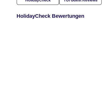
HolidayCheck
TUI Guest Reviews
HolidayCheck Bewertungen