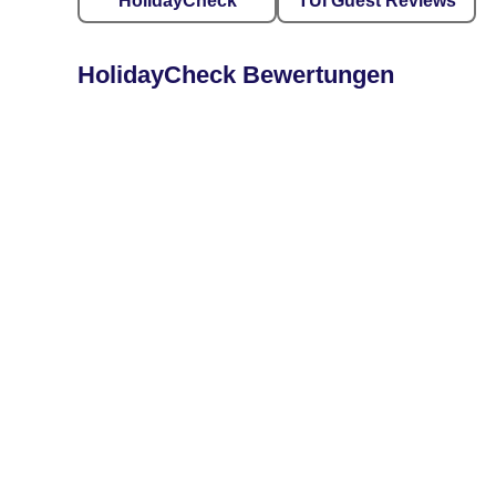
HolidayCheck
TUI Guest Reviews
HolidayCheck Bewertungen