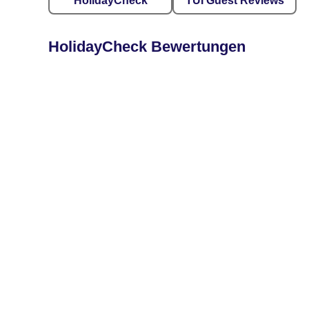
HolidayCheck
TUI Guest Reviews
HolidayCheck Bewertungen