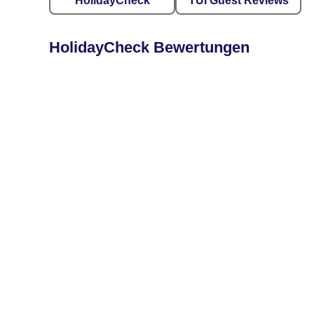
HolidayCheck
TUI Guest Reviews
HolidayCheck Bewertungen