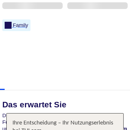
Family
Das erwartet Sie
Die weitläufige,
von einem Pinienwald umgebene
Ferienanlage, mit
modernen Mobilhomes
bietet ein
Ihre Entscheidung – Ihr Nutzungserlebnis
umfangreiches
Sport- und Unterhaltungsprogramm