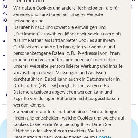
bei TUI.com
für die ganze Familie. Am
hoteleigenen Sandstrand
Wir nutzen Cookies und andere Technologien, die für
kommen Wassernixen und Sonnenhungrige auf ihre
Services und Funktionen auf unserer Website
Kosten.
notwendig sind.
Highlights
Darüber hinaus und soweit Sie einwilligen und
„Zustimmen“ auswählen, können wir sowie unsere bis
Von Pinien umgeben, moderne Mobilhomes,
zu fünf Partner als Drittanbieter Cookies auf Ihrem
familiäres Sport- und Unterhaltungsprogramm
Gerät setzen, andere Technologien verwenden und
personenbezogene Daten [z. B. IP-Adresse] von Ihnen
Hoteleigener Sandstrand für Wassernixen und
erheben und verarbeiten, um Ihnen auf oder neben
Sonnenhungrige
unserer Webseite personalisierte Werbung und Inhalte
Nahe an Punta Marina und Ravenna, idyllisch im
vorzuschlagen sowie Messungen und Analysen
Pinienwald gelegen
durchzuführen. Dabei kann auch ein Datentransfer in
Drittstaaten [z.B. USA] möglich sein, wo vom EU-
Datenschutzniveau abgewichen werden kann und
Digitaler und telefonischer 24/7 TUI Service
Zugriffe von dortigen Behörden nicht ausgeschlossen
werden können.
Sie können mehr Informationen unter "Einstellungen"
finden und entscheiden, welche Cookies und welche auf
Cookies basierende Verarbeitung Ihrer Daten Sie
ablehnen oder akzeptieren möchten. Weitere
Information zu den Cookies finden Sie im
Cookie-