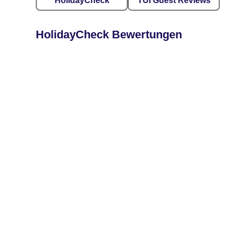
HolidayCheck
TUI Guest Reviews
HolidayCheck Bewertungen