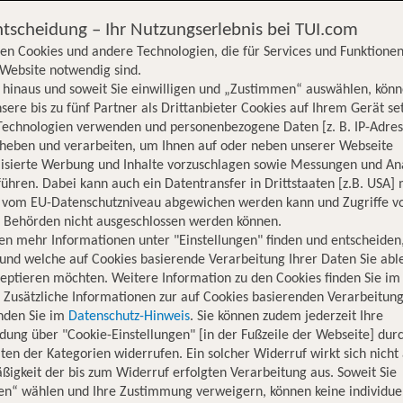
ntscheidung – Ihr Nutzungserlebnis bei TUI.com
en Cookies und andere Technologien, die für Services und Funktionen
Website notwendig sind.
hinaus und soweit Sie einwilligen und „Zustimmen“ auswählen, könn
sere bis zu fünf Partner als Drittanbieter Cookies auf Ihrem Gerät se
Technologien verwenden und personenbezogene Daten [z. B. IP-Adres
rheben und verarbeiten, um Ihnen auf oder neben unserer Webseite
lisierte Werbung und Inhalte vorzuschlagen sowie Messungen und An
ühren. Dabei kann auch ein Datentransfer in Drittstaaten [z.B. USA]
o vom EU-Datenschutzniveau abgewichen werden kann und Zugriffe v
n Behörden nicht ausgeschlossen werden können.
en mehr Informationen unter "Einstellungen" finden und entscheiden
und welche auf Cookies basierende Verarbeitung Ihrer Daten Sie ab
eptieren möchten. Weitere Information zu den Cookies finden Sie im
. Zusätzliche Informationen zur auf Cookies basierenden Verarbeitung
inden Sie im
Datenschutz-Hinweis
. Sie können zudem jederzeit Ihre
dung über "Cookie-Einstellungen" [in der Fußzeile der Webseite] dur
ten der Kategorien widerrufen. Ein solcher Widerruf wirkt sich nicht 
igkeit der bis zum Widerruf erfolgten Verarbeitung aus. Soweit Sie
Hotelinformationen
Lage
Bewertungen
en“ wählen und Ihre Zustimmung verweigern, können keine individue