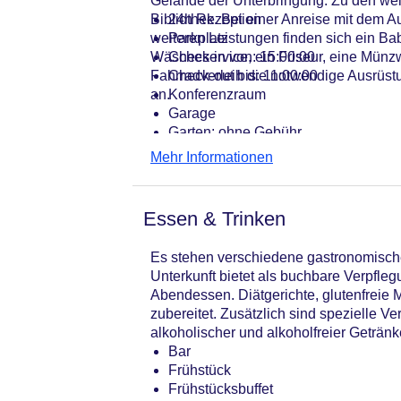
Gelände der Unterbringung. Zu den wei
Bibliothek. Bei einer Anreise mit dem 
24h Rezeption
weiteren Leistungen finden sich ein Bab
Parkplatz
Wäscheservice, ein Friseur, eine Münz
Check-in von: 15:00:00
Fahrradverleih die notwendige Ausrüstu
Check-out bis: 11:00:00
an.
Konferenzraum
Garage
Garten: ohne Gebühr
Hotelsafe
Mehr Informationen
WLAN/WiFi im Hotel
Lift
Minimarkt
Essen & Trinken
Anzahl der Konferenzräume: 1
Anzahl der Aufzüge: 1
Es stehen verschiedene gastronomische
Haustiere
Unterkunft bietet als buchbare Verpfl
Zimmerservice
Abendessen. Diätgerichte, glutenfreie
Sonnenterrasse
zubereitet. Zusätzlich sind spezielle V
Gesamtanzahl der Zimmer: 241
alkoholischer und alkoholfreier Getränk
Pools:Kinderbecken, Indoor Pool, O
Bar
Zahlungsarten: American Express, D
Frühstück
Landeskategorie: 4 Sterne
Frühstücksbuffet