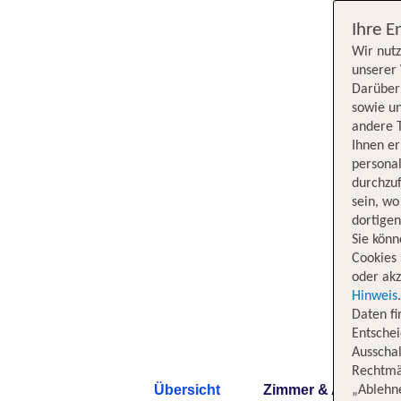
Ihre E
Wir nutz
unserer 
Darüber 
sowie un
andere 
Ihnen e
persona
durchzuf
sein, w
dortige
Sie könn
Cookies 
oder akz
Hinweis
Daten f
Entschei
Ausschal
Rechtmäß
Übersicht
Zimmer & Angebote
„Ablehn