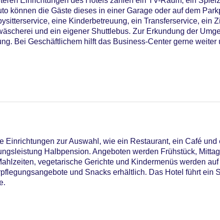
teren Einrichtungen des Hotels zählen ein TV-Raum, ein Spiel
Auto können die Gäste dieses in einer Garage oder auf dem Park
ysitterservice, eine Kinderbetreuung, ein Transferservice, ein 
wäscherei und ein eigener Shuttlebus. Zur Erkundung der Umge
ng. Bei Geschäftlichem hilft das Business-Center gerne weiter 
 Einrichtungen zur Auswahl, wie ein Restaurant, ein Café und 
egungsleistung Halbpension. Angeboten werden Frühstück, Mitta
 Mahlzeiten, vegetarische Gerichte und Kindermenüs werden au
erpflegungsangebote und Snacks erhältlich. Das Hotel führt ein 
e.
utdoor Pool, Sonnenschirme am Pool, Liegen am Pool
iners Club, EC Maestro, Mastercard, Visa