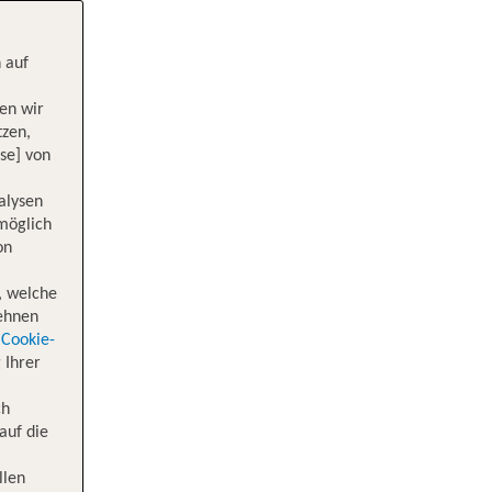
 auf
en wir
tzen,
se] von
alysen
 möglich
on
, welche
lehnen
Cookie-
 Ihrer
ch
auf die
llen