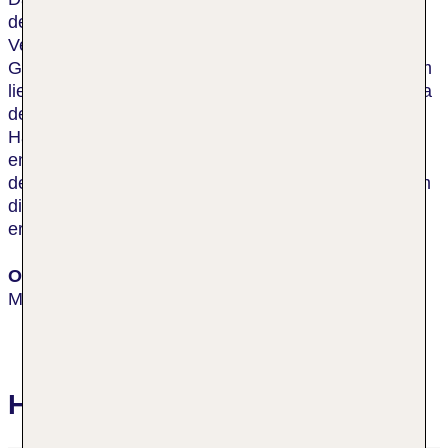
dem Hauptbahnhof und Porta Venezia. Öffentliche
Verkehrsmittel, Restaurants und Bars finden die
Gäste in unmittelbarer Umgebung des Hotels, zudem
liegt es in der Nähe öffentlicher Parks und der Piazza
della Repubblica und ist nur 200 m vom
Hauptbahnhof sowie 500 m von der Porta Venezia
entfernt. Aufgrund der hervorragenden Lage nahe
dem historischen Zentrum können Besucher bequem
die Einkaufszentren und alle internationale Firmen
erreichen.
Ort
Mailand
Hotelbewertungen Mediolanum