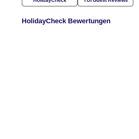
HolidayCheck
TUI Guest Reviews
HolidayCheck Bewertungen