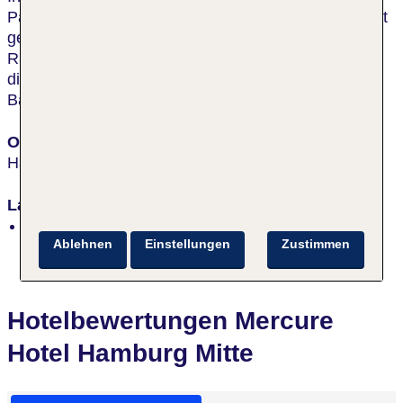
Parks und nur ca. 250 m vom Messegelände entfernt
gelegen. In der Nähe befinden sich auch das
Rathaus, die Alster, der Hafen, das Schanzenviertel,
die Reeperbahn sowie der Bahnhof Dammtor. U-, S-
Bahn: Schlump/Sternschanze.
Ort
Hamburg
Lage
zentral
Ablehnen
Einstellungen
Zustimmen
Hotelbewertungen Mercure
Hotel Hamburg Mitte