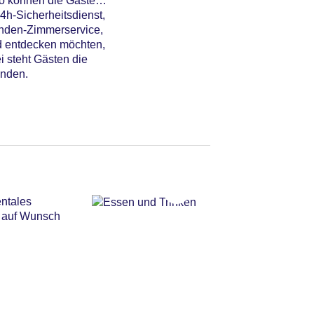
to können die Gäste
4h-Sicherheitsdienst,
unden-Zimmerservice,
d entdecken möchten,
i steht Gästen die
anden.
entales
n auf Wunsch