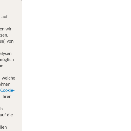
 auf
en wir
tzen,
se] von
alysen
 möglich
on
, welche
lehnen
Cookie-
 Ihrer
ch
auf die
llen