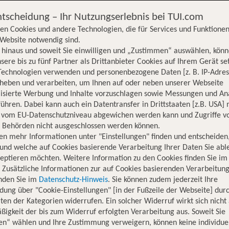
ntscheidung – Ihr Nutzungserlebnis bei TUI.com
en Cookies und andere Technologien, die für Services und Funktionen
Website notwendig sind.
hinaus und soweit Sie einwilligen und „Zustimmen“ auswählen, könn
sere bis zu fünf Partner als Drittanbieter Cookies auf Ihrem Gerät se
Technologien verwenden und personenbezogene Daten [z. B. IP-Adres
rheben und verarbeiten, um Ihnen auf oder neben unserer Webseite
lisierte Werbung und Inhalte vorzuschlagen sowie Messungen und An
ühren. Dabei kann auch ein Datentransfer in Drittstaaten [z.B. USA]
o vom EU-Datenschutzniveau abgewichen werden kann und Zugriffe v
n Behörden nicht ausgeschlossen werden können.
en mehr Informationen unter "Einstellungen" finden und entscheiden
und welche auf Cookies basierende Verarbeitung Ihrer Daten Sie ab
eptieren möchten. Weitere Information zu den Cookies finden Sie im
. Zusätzliche Informationen zur auf Cookies basierenden Verarbeitung
inden Sie im
Datenschutz-Hinweis
. Sie können zudem jederzeit Ihre
dung über "Cookie-Einstellungen" [in der Fußzeile der Webseite] dur
ten der Kategorien widerrufen. Ein solcher Widerruf wirkt sich nicht 
igkeit der bis zum Widerruf erfolgten Verarbeitung aus. Soweit Sie
Hotelinformationen
Lage
Bewertungen
en“ wählen und Ihre Zustimmung verweigern, können keine individue