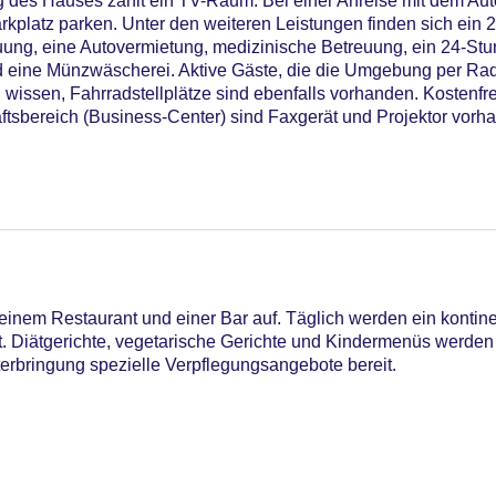
ng des Hauses zählt ein TV-Raum. Bei einer Anreise mit dem Au
rkplatz parken. Unter den weiteren Leistungen finden sich ein 2
euung, eine Autovermietung, medizinische Betreuung, ein 24-St
d eine Münzwäscherei. Aktive Gäste, die die Umgebung per Ra
wissen, Fahrradstellplätze sind ebenfalls vorhanden. Kostenfre
ftsbereich (Business-Center) sind Faxgerät und Projektor vorh
einem Restaurant und einer Bar auf. Täglich werden ein kontin
rt. Diätgerichte, vegetarische Gerichte und Kindermenüs werde
nterbringung spezielle Verpflegungsangebote bereit.
iners Club, EC Maestro, Mastercard, Visa