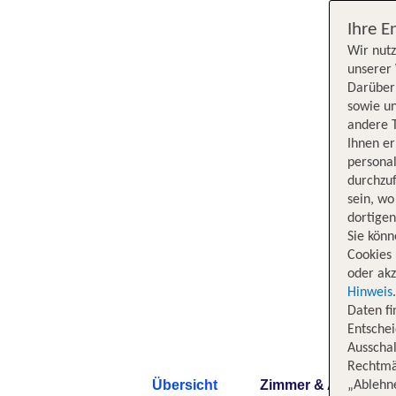
Ihre E
Wir nutz
unserer 
Darüber 
sowie un
andere 
Ihnen e
persona
durchzuf
sein, w
dortige
Sie könn
Cookies 
oder akz
Hinweis
Daten f
Entschei
Ausschal
Rechtmäß
Übersicht
Zimmer & Angebote
„Ablehn