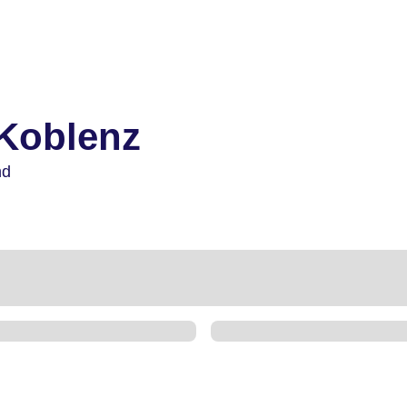
 Koblenz
nd