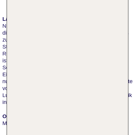
Lage & Umgebung
Nur einen Steinwurf vom Hotel entfernt befindet sich
die Zufahrt zu den Autobahnen A656, A5 und A6. Bis
zur SAP-Arena sind es etwa 10 min mit der
Straßenbahn, während das Congress Center
Rosengarten in der gleichen Zeit zu Fuß erreichbar
ist. Auch die Innenstadt mit ihren zahlreichen
Sehenswürdigkeiten und der attraktiven
Einkaufsmeile Planken ist vom Park Inn Mannheim
nur wenige Gehminuten entfernt. Nur ein paar Schritte
von dem Hotel befinden sich das Planetarium, der
Luisenpark und eines der größten Museen für Technik
in Deutschland.
Ort
Mannheim