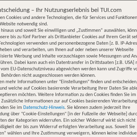
ntscheidung – Ihr Nutzungserlebnis bei TUI.com
en Cookies und andere Technologien, die für Services und Funktionen
Website notwendig sind.
hinaus und soweit Sie einwilligen und „Zustimmen“ auswählen, könn
sere bis zu fünf Partner als Drittanbieter Cookies auf Ihrem Gerät se
Technologien verwenden und personenbezogene Daten [z. B. IP-Adres
rheben und verarbeiten, um Ihnen auf oder neben unserer Webseite
lisierte Werbung und Inhalte vorzuschlagen sowie Messungen und An
ühren. Dabei kann auch ein Datentransfer in Drittstaaten [z.B. USA]
o vom EU-Datenschutzniveau abgewichen werden kann und Zugriffe v
n Behörden nicht ausgeschlossen werden können.
en mehr Informationen unter "Einstellungen" finden und entscheiden
und welche auf Cookies basierende Verarbeitung Ihrer Daten Sie ab
eptieren möchten. Weitere Information zu den Cookies finden Sie im
. Zusätzliche Informationen zur auf Cookies basierenden Verarbeitung
inden Sie im
Datenschutz-Hinweis
. Sie können zudem jederzeit Ihre
dung über "Cookie-Einstellungen" [in der Fußzeile der Webseite] dur
ten der Kategorien widerrufen. Ein solcher Widerruf wirkt sich nicht 
igkeit der bis zum Widerruf erfolgten Verarbeitung aus. Soweit Sie
Hotelinformationen
Lage
Bewertungen
en“ wählen und Ihre Zustimmung verweigern, können keine individue