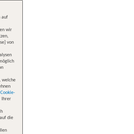
 auf
en wir
tzen,
se] von
alysen
 möglich
on
, welche
lehnen
Cookie-
 Ihrer
ch
auf die
llen