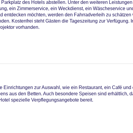
Parkplatz des Hotels abstellen. Unter den weiteren Leistungen 
uung, ein Zimmerservice, ein Weckdienst, ein Wäscheservice u
ad entdecken möchten, werden den Fahrradverleih zu schätzen 
anden. Kostenfrei steht Gästen die Tageszeitung zur Verfügung.
rojektor vorhanden.
Einrichtungen zur Auswahl, wie ein Restaurant, ein Café und 
gens aus den Betten. Auch besondere Speisen sind erhältlich, d
iners Club, EC Maestro, Mastercard, Visa
 Hotel spezielle Verpflegungsangebote bereit.