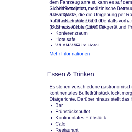
dem Fahrzeug anreist, kann es auf dem 
Sicherheitsdienst, medizinische Betre
24h Rezeption
Aktive Gäste, die die Umgebung per R
Parkplatz
Fahrradstellplätze sind ebenfalls vorh
Check-in von: 16:00:00
(Business-Center) sind Faxgerät und P
Check-out bis: 13:00:00
Konferenzraum
Hotelsafe
WLAN/WiFi im Hotel
Lift
Mehr Informationen
Minimarkt
Anzahl der Aufzüge: 2
Haustiere: gegen Gebühr
Essen & Trinken
Zimmerservice
Sonnenterrasse
Es stehen verschiedene gastronomische 
Gesamtanzahl der Zimmer: 112
kontinentales Buffetfrühstück lockt mor
Zahlungsarten: American Express, D
Diätgerichte. Darüber hinaus stellt das
Landeskategorie: 4 Sterne
Bar
Frühstücksbuffet
Kontinentales Frühstück
Cafe
Restaurant