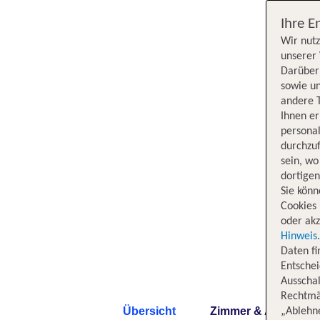
Ihre E
Wir nutz
unserer 
Darüber 
sowie un
andere 
Ihnen e
persona
durchzuf
sein, w
dortige
Sie könn
Cookies 
oder akz
Hinweis
Daten f
Entschei
Ausschal
Rechtmäß
Übersicht
Zimmer & Angebote
„Ablehn