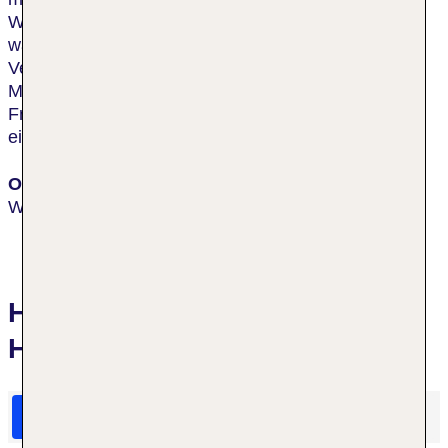
Wiesbadens ist etwa 800 Meter vom Hotel entfernt,
während sich die nächste Haltestelle für öffentliche
Verkehrsmittel in einer Entfernung von ungefähr 200
Metern befindet. Die Transferzeit zum Flughafen
Frankfurt beträgt mit dem Auto ca. 35 Minuten, bei
einer Entfernung von etwa 25 Kilometern.
Ort
Wiesbaden
Hotelbewertungen Mercure
Hotel Wiesbaden City
HolidayCheck Bewertungen
Das sagen TUI Gäste