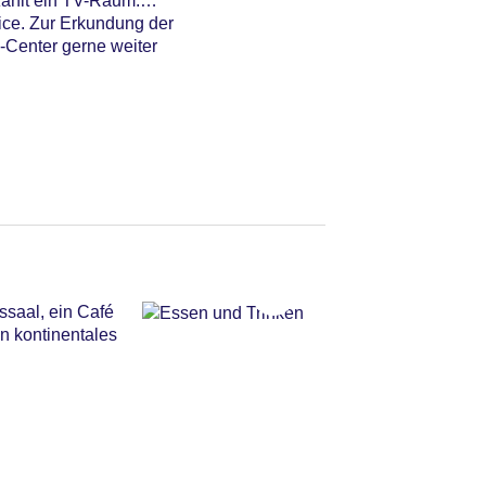
zählt ein TV-Raum.
ice. Zur Erkundung der
-Center gerne weiter
ssaal, ein Café
in kontinentales