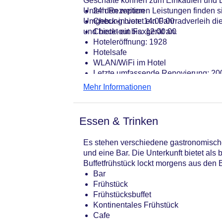
Geschäfte können zum Einkaufen und B
Unter den weiteren Leistungen finden s
24h Rezeption
Umgebung bietet ein Fahrradverleih die
Check-in von: 14:00:00
und bietet ein Faxgerät an.
Check-out bis: 12:00:00
Hoteleröffnung: 1928
Hotelsafe
WLAN/WiFi im Hotel
Letzte umfassende Renovierung: 20
Lift
Mehr Informationen
Minimarkt
Anzahl der Aufzüge: 1
Zimmerservice
Essen & Trinken
Sonnenterrasse: ohne Gebühr
Gesamtanzahl der Stockwerke: 7
Es stehen verschiedene gastronomische
Gesamtanzahl der Zimmer: 84
und eine Bar. Die Unterkunft bietet als
Zahlungsarten: American Express, D
Buffetfrühstück lockt morgens aus den B
Landeskategorie: 4 Sterne
Bar
Frühstück
Frühstücksbuffet
Kontinentales Frühstück
Cafe