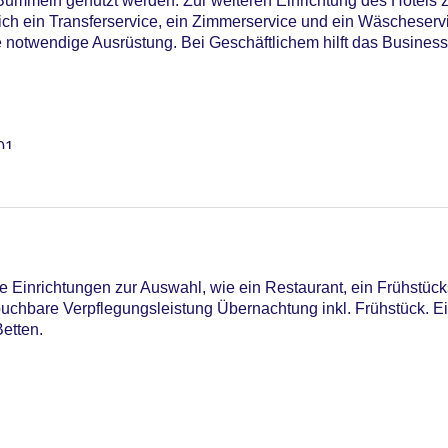
ummeln genutzt werden. Zur weiteren Einrichtung des Hotels 
ich ein Transferservice, ein Zimmerservice und ein Wäscheserv
 notwendige Ausrüstung. Bei Geschäftlichem hilft das Business
01
 Einrichtungen zur Auswahl, wie ein Restaurant, ein Frühstück
 buchbare Verpflegungsleistung Übernachtung inkl. Frühstück. E
iners Club, Mastercard, Visa
etten.