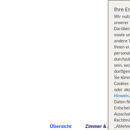
Ihre E
Wir nutz
unserer 
Darüber 
sowie un
andere 
Ihnen e
persona
durchzuf
sein, w
dortige
Sie könn
Cookies 
oder akz
Hinweis
Daten f
Entschei
Ausschal
Rechtmäß
Übersicht
Zimmer & Angebote
„Ablehn