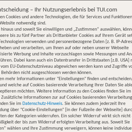
ntscheidung – Ihr Nutzungserlebnis bei TUI.com
en Cookies und andere Technologien, die für Services und Funktionen
Website notwendig sind.
hinaus und soweit Sie einwilligen und „Zustimmen“ auswählen, könn
sere bis zu fünf Partner als Drittanbieter Cookies auf Ihrem Gerät se
Technologien verwenden und personenbezogene Daten [z. B. IP-Adres
rheben und verarbeiten, um Ihnen auf oder neben unserer Webseite
lisierte Werbung und Inhalte vorzuschlagen sowie Messungen und An
ühren. Dabei kann auch ein Datentransfer in Drittstaaten [z.B. USA]
o vom EU-Datenschutzniveau abgewichen werden kann und Zugriffe v
n Behörden nicht ausgeschlossen werden können.
en mehr Informationen unter "Einstellungen" finden und entscheiden
und welche auf Cookies basierende Verarbeitung Ihrer Daten Sie ab
eptieren möchten. Weitere Information zu den Cookies finden Sie im
. Zusätzliche Informationen zur auf Cookies basierenden Verarbeitung
inden Sie im
Datenschutz-Hinweis
. Sie können zudem jederzeit Ihre
dung über "Cookie-Einstellungen" [in der Fußzeile der Webseite] dur
ten der Kategorien widerrufen. Ein solcher Widerruf wirkt sich nicht 
igkeit der bis zum Widerruf erfolgten Verarbeitung aus. Soweit Sie
Hotelinformationen
Lage
Bewertungen
en“ wählen und Ihre Zustimmung verweigern, können keine individue