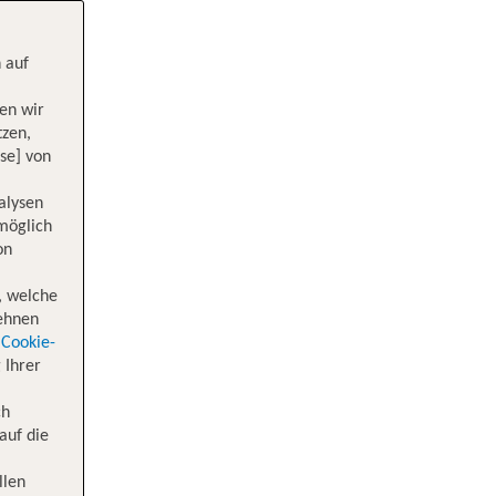
 auf
en wir
tzen,
se] von
alysen
 möglich
on
, welche
lehnen
Cookie-
 Ihrer
ch
auf die
llen