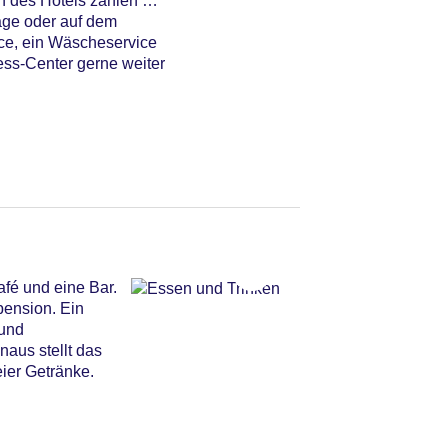
n des Hotels zählen ein
age oder auf dem
ice, ein Wäscheservice
ness-Center gerne weiter
fé und eine Bar.
pension. Ein
 und
aus stellt das
eier Getränke.