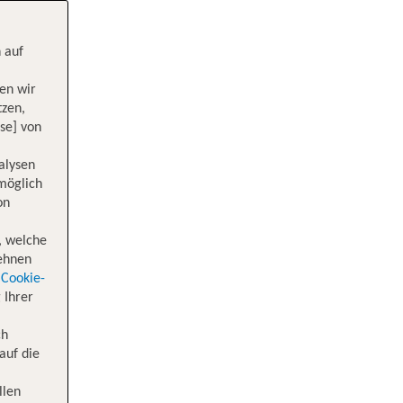
 auf
en wir
tzen,
se] von
alysen
 möglich
on
, welche
lehnen
Cookie-
 Ihrer
ch
auf die
llen