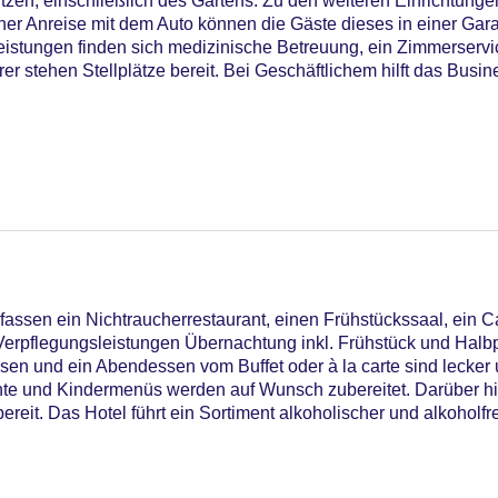
zen, einschließlich des Gartens. Zu den weiteren Einrichtunge
ner Anreise mit dem Auto können die Gäste dieses in einer Gar
Leistungen finden sich medizinische Betreuung, ein Zimmerserv
er stehen Stellplätze bereit. Bei Geschäftlichem hilft das Busi
ssen ein Nichtraucherrestaurant, einen Frühstückssaal, ein Ca
 Verpflegungsleistungen Übernachtung inkl. Frühstück und Halb
ssen und ein Abendessen vom Buffet oder à la carte sind lecker
iners Club, EC Maestro, Mastercard, Visa
hte und Kindermenüs werden auf Wunsch zubereitet. Darüber hin
eit. Das Hotel führt ein Sortiment alkoholischer und alkoholfr