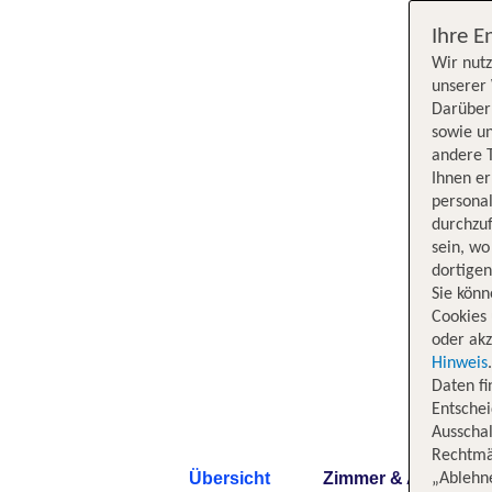
Ihre E
Wir nutz
unserer 
Darüber 
sowie un
andere 
Ihnen e
persona
durchzuf
sein, w
dortige
Sie könn
Cookies 
oder akz
Hinweis
Daten f
Entschei
Ausschal
Rechtmäß
Übersicht
Zimmer & Angebote
„Ablehn