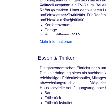
Erholungseinrichtungen des Hauses nut
Zeitungskiosk und ein TV-Raum. Bei ei
24h Rezeption
Parkplatz parken. Unter den weiteren 
Parkplatz
und ein eigener Shuttlebus. Für Radfahr
Check-in von: 14:00:00
und bietet ein Faxgerät an.
Check-out bis: 12:00:00
Konferenzraum
Garage
Hoteleröffnung: 2010
Hotelsafe
Mehr Informationen
WLAN/WiFi im Hotel
Lift
Anzahl der Konferenzräume: 1
Essen & Trinken
Anzahl der Aufzüge: 1
Zimmerservice
Die gastronomischen Einrichtungen umfa
Gesamtanzahl der Stockwerke: 5
Die Unterbringung bietet als buchbare
Gesamtanzahl der Zimmer: 99
reichhaltiges Frühstücksbuffet, Mittage
Zahlungsarten: American Express, D
abwechslungsreich gestaltet. Diätgeric
Landeskategorie: 4 Sterne
Haus spezielle Verpflegungsangebote ber
Bar
Frühstück
Frühstücksbuffet