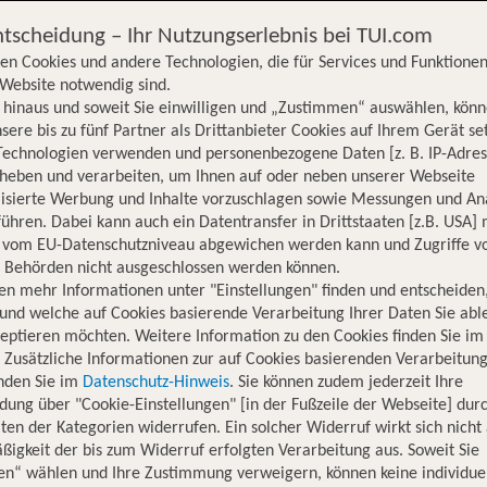
ntscheidung – Ihr Nutzungserlebnis bei TUI.com
en Cookies und andere Technologien, die für Services und Funktionen
Website notwendig sind.
hinaus und soweit Sie einwilligen und „Zustimmen“ auswählen, könn
sere bis zu fünf Partner als Drittanbieter Cookies auf Ihrem Gerät se
Technologien verwenden und personenbezogene Daten [z. B. IP-Adres
rheben und verarbeiten, um Ihnen auf oder neben unserer Webseite
lisierte Werbung und Inhalte vorzuschlagen sowie Messungen und An
ühren. Dabei kann auch ein Datentransfer in Drittstaaten [z.B. USA]
o vom EU-Datenschutzniveau abgewichen werden kann und Zugriffe v
n Behörden nicht ausgeschlossen werden können.
en mehr Informationen unter "Einstellungen" finden und entscheiden
und welche auf Cookies basierende Verarbeitung Ihrer Daten Sie ab
eptieren möchten. Weitere Information zu den Cookies finden Sie im
. Zusätzliche Informationen zur auf Cookies basierenden Verarbeitung
inden Sie im
Datenschutz-Hinweis
. Sie können zudem jederzeit Ihre
dung über "Cookie-Einstellungen" [in der Fußzeile der Webseite] dur
ten der Kategorien widerrufen. Ein solcher Widerruf wirkt sich nicht 
igkeit der bis zum Widerruf erfolgten Verarbeitung aus. Soweit Sie
Hotelinformationen
Lage
Bewertungen
en“ wählen und Ihre Zustimmung verweigern, können keine individue