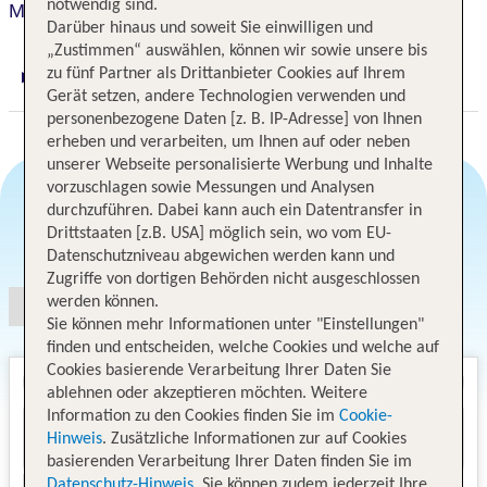
notwendig sind.
Metro Hotel Perth
Darüber hinaus und soweit Sie einwilligen und
„Zustimmen“ auswählen, können wir sowie unsere bis
zu fünf Partner als Drittanbieter Cookies auf Ihrem
Digitaler und telefonischer 24/7 TUI Service
Gerät setzen, andere Technologien verwenden und
personenbezogene Daten [z. B. IP-Adresse] von Ihnen
erheben und verarbeiten, um Ihnen auf oder neben
unserer Webseite personalisierte Werbung und Inhalte
vorzuschlagen sowie Messungen und Analysen
durchzuführen. Dabei kann auch ein Datentransfer in
Drittstaaten [z.B. USA] möglich sein, wo vom EU-
Angebotsauswahl
Datenschutzniveau abgewichen werden kann und
Zugriffe von dortigen Behörden nicht ausgeschlossen
werden können.
Sie können mehr Informationen unter "Einstellungen"
finden und entscheiden, welche Cookies und welche auf
Cookies basierende Verarbeitung Ihrer Daten Sie
ablehnen oder akzeptieren möchten. Weitere
Information zu den Cookies finden Sie im
Cookie-
Hinweis
. Zusätzliche Informationen zur auf Cookies
basierenden Verarbeitung Ihrer Daten finden Sie im
Datenschutz-Hinweis
. Sie können zudem jederzeit Ihre