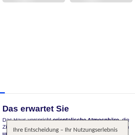
Das erwartet Sie
Das Haus verspricht
orientalische Atmosphäre,
die
Zimmer zeigen sich als Unikat – mit
antiken Möbeln
Ihre Entscheidung – Ihr Nutzungserlebnis
und edlen Stoffen.
Das Hotel bietet Sicht auf die