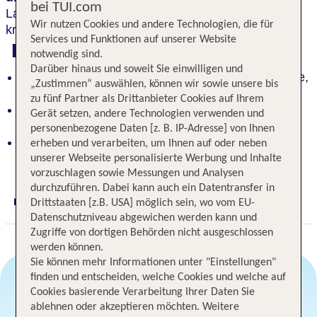
bei TUI.com
Lagune von Venedig. Im Restaurant „MET“ wird
Wir nutzen Cookies und andere Technologien, die für
kreative, traditionelle Küche serviert.
Services und Funktionen auf unserer Website
Highlights
notwendig sind.
Darüber hinaus und soweit Sie einwilligen und
Orientalisches Ambiente: Antike Möbel, edle Stoffe,
„Zustimmen“ auswählen, können wir sowie unsere bis
einzigartige Zimmer
zu fünf Partner als Drittanbieter Cookies auf Ihrem
Sternerestaurant "MET": Kreative, traditionelle
Gerät setzen, andere Technologien verwenden und
Cuisine mit Blick auf die Lagune
personenbezogene Daten [z. B. IP-Adresse] von Ihnen
Einzigartiges Luxushotel: Moderne Lounge-
erheben und verarbeiten, um Ihnen auf oder neben
Atmosphäre, Raritäten aus aller Welt
unserer Webseite personalisierte Werbung und Inhalte
vorzuschlagen sowie Messungen und Analysen
durchzuführen. Dabei kann auch ein Datentransfer in
Drittstaaten [z.B. USA] möglich sein, wo vom EU-
Digitaler und telefonischer 24/7 TUI Service
Datenschutzniveau abgewichen werden kann und
Zugriffe von dortigen Behörden nicht ausgeschlossen
werden können.
Sie können mehr Informationen unter "Einstellungen"
finden und entscheiden, welche Cookies und welche auf
Cookies basierende Verarbeitung Ihrer Daten Sie
Angebotsauswahl
ablehnen oder akzeptieren möchten. Weitere