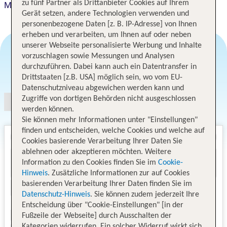
zu fünf Partner als Drittanbieter Cookies auf Ihrem
Microtel Inn & Suites by Wyndham Palm Coast I-95
Gerät setzen, andere Technologien verwenden und
personenbezogene Daten [z. B. IP-Adresse] von Ihnen
erheben und verarbeiten, um Ihnen auf oder neben
unserer Webseite personalisierte Werbung und Inhalte
vorzuschlagen sowie Messungen und Analysen
durchzuführen. Dabei kann auch ein Datentransfer in
Angebotsauswahl
Drittstaaten [z.B. USA] möglich sein, wo vom EU-
Datenschutzniveau abgewichen werden kann und
Zugriffe von dortigen Behörden nicht ausgeschlossen
werden können.
Sie können mehr Informationen unter "Einstellungen"
finden und entscheiden, welche Cookies und welche auf
Cookies basierende Verarbeitung Ihrer Daten Sie
ablehnen oder akzeptieren möchten. Weitere
Information zu den Cookies finden Sie im
Cookie-
Hinweis
. Zusätzliche Informationen zur auf Cookies
basierenden Verarbeitung Ihrer Daten finden Sie im
Datenschutz-Hinweis
. Sie können zudem jederzeit Ihre
Entscheidung über "Cookie-Einstellungen" [in der
Fußzeile der Webseite] durch Ausschalten der
Kategorien widerrufen. Ein solcher Widerruf wirkt sich