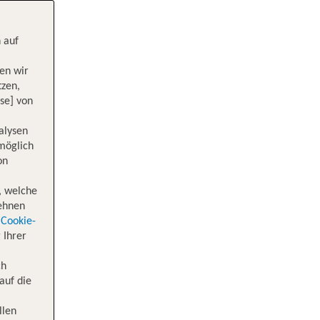
 auf
en wir
tzen,
se] von
alysen
 möglich
on
, welche
lehnen
Cookie-
 Ihrer
ch
auf die
llen