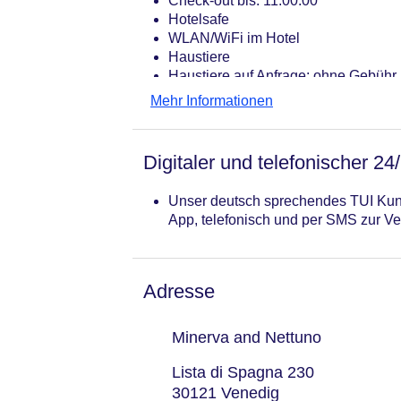
Check-out bis: 11:00:00
Hotelsafe
WLAN/WiFi im Hotel
Haustiere
Haustiere auf Anfrage: ohne Gebühr
Zimmerservice
Mehr Informationen
Gesamtanzahl der Zimmer: 25
Zahlungsarten: American Express, E
Landeskategorie: 1 Sterne
Digitaler und telefonischer 24
Unser deutsch sprechendes TUI Kund
App, telefonisch und per SMS zur Ve
Adresse
Minerva and Nettuno
Lista di Spagna 230
30121 Venedig