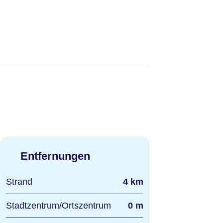
Entfernungen
Strand
4 km
Stadtzentrum/Ortszentrum
0 m