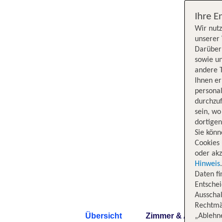
Ihre E
Wir nutz
unserer 
Darüber 
sowie un
andere 
Ihnen e
persona
durchzuf
sein, w
dortige
Sie könn
Cookies 
oder akz
Hinweis
Daten f
Entschei
Ausschal
Rechtmäß
Übersicht
Zimmer & Angebote
„Ablehn