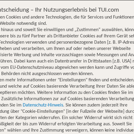
ntscheidung – Ihr Nutzungserlebnis bei TUI.com
en Cookies und andere Technologien, die für Services und Funktionen
Website notwendig sind.
hinaus und soweit Sie einwilligen und „Zustimmen“ auswählen, könn
sere bis zu fünf Partner als Drittanbieter Cookies auf Ihrem Gerät se
Technologien verwenden und personenbezogene Daten [z. B. IP-Adres
rheben und verarbeiten, um Ihnen auf oder neben unserer Webseite
lisierte Werbung und Inhalte vorzuschlagen sowie Messungen und An
ühren. Dabei kann auch ein Datentransfer in Drittstaaten [z.B. USA]
o vom EU-Datenschutzniveau abgewichen werden kann und Zugriffe v
n Behörden nicht ausgeschlossen werden können.
en mehr Informationen unter "Einstellungen" finden und entscheiden
und welche auf Cookies basierende Verarbeitung Ihrer Daten Sie ab
eptieren möchten. Weitere Information zu den Cookies finden Sie im
. Zusätzliche Informationen zur auf Cookies basierenden Verarbeitung
inden Sie im
Datenschutz-Hinweis
. Sie können zudem jederzeit Ihre
dung über "Cookie-Einstellungen" [in der Fußzeile der Webseite] dur
ten der Kategorien widerrufen. Ein solcher Widerruf wirkt sich nicht 
igkeit der bis zum Widerruf erfolgten Verarbeitung aus. Soweit Sie
Hotelinformationen
Lage
Bewertungen
en“ wählen und Ihre Zustimmung verweigern, können keine individue