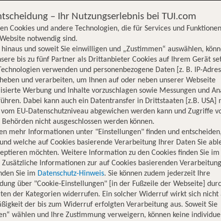
ntscheidung – Ihr Nutzungserlebnis bei TUI.com
en Cookies und andere Technologien, die für Services und Funktionen
Website notwendig sind.
hinaus und soweit Sie einwilligen und „Zustimmen“ auswählen, könn
sere bis zu fünf Partner als Drittanbieter Cookies auf Ihrem Gerät se
Technologien verwenden und personenbezogene Daten [z. B. IP-Adres
rheben und verarbeiten, um Ihnen auf oder neben unserer Webseite
lisierte Werbung und Inhalte vorzuschlagen sowie Messungen und An
ühren. Dabei kann auch ein Datentransfer in Drittstaaten [z.B. USA]
o vom EU-Datenschutzniveau abgewichen werden kann und Zugriffe v
n Behörden nicht ausgeschlossen werden können.
en mehr Informationen unter "Einstellungen" finden und entscheiden
und welche auf Cookies basierende Verarbeitung Ihrer Daten Sie ab
eptieren möchten. Weitere Information zu den Cookies finden Sie im
. Zusätzliche Informationen zur auf Cookies basierenden Verarbeitung
inden Sie im
Datenschutz-Hinweis
. Sie können zudem jederzeit Ihre
dung über "Cookie-Einstellungen" [in der Fußzeile der Webseite] dur
ten der Kategorien widerrufen. Ein solcher Widerruf wirkt sich nicht 
igkeit der bis zum Widerruf erfolgten Verarbeitung aus. Soweit Sie
Hotelinformationen
Lage
Bewertungen
en“ wählen und Ihre Zustimmung verweigern, können keine individue