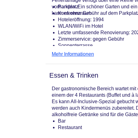
Ferienanlage verfügt über eine Reihe 
vorhanden. Ein schöner Garten und ein
Parkplatz
kann es ohne Gebühr auf dem Parkplatz
Konferenzraum
Hoteleröffnung: 1994
WLAN/WiFi im Hotel
Letzte umfassende Renovierung: 20
Zimmerservice: gegen Gebühr
Sonnenterrasse
Gesamtanzahl der Zimmer: 202
Mehr Informationen
Pools:Kinderbecken, Indoor Pool, O
Zahlungsarten: Mastercard, Visa
Landeskategorie: 5 Sterne
Essen & Trinken
Der gastronomische Bereich wartet mit 
einem der 4 Restaurants (Buffet und à l
Es kann All-Inclusive-Spezial gebucht
werden auch Kindermenüs zubereitet. Da
alkoholfreie Getränke sind für die Gäste
Bar
Restaurant