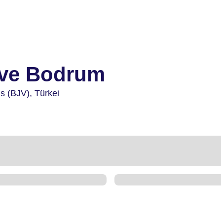
ive Bodrum
is (BJV),
Türkei