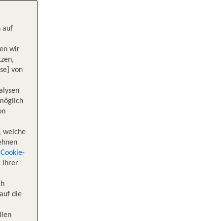
 auf
en wir
tzen,
se] von
alysen
 möglich
on
, welche
lehnen
Cookie-
 Ihrer
ch
auf die
llen