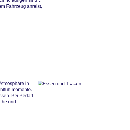
Einrichtungen sind
em Fahrzeug anreist,
 Atmosphäre in
Wohlfühlmomente.
ssen. Bei Bedarf
sche und