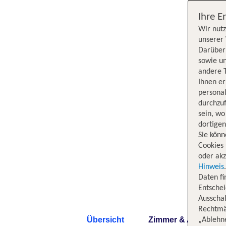
Ihre E
Wir nutz
unserer 
Darüber 
sowie un
andere 
Ihnen e
persona
durchzuf
sein, w
dortige
Sie könn
Cookies 
oder akz
Hinweis
Daten f
Entschei
Ausschal
Rechtmäß
Übersicht
Zimmer & Angebote
„Ablehn