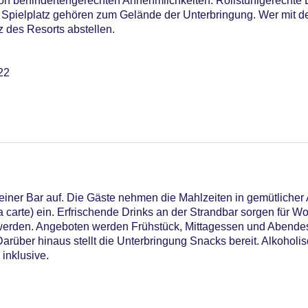
von behindertengerechten Annehmlichkeiten. Rollstuhlgerechte 
 Spielplatz gehören zum Gelände der Unterbringung. Wer mit d
 des Resorts abstellen.
22
utdoor Pool, Sonnenschirme am Pool, Liegen am Pool
einer Bar auf. Die Gäste nehmen die Mahlzeiten in gemütlicher
a carte) ein. Erfrischende Drinks an der Strandbar sorgen für 
 werden. Angeboten werden Frühstück, Mittagessen und Abende
rüber hinaus stellt die Unterbringung Snacks bereit. Alkoholi
 inklusive.