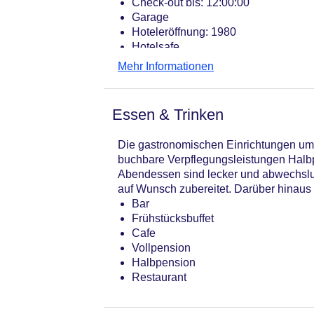
Check-out bis: 12:00:00
Garage
Hoteleröffnung: 1980
Hotelsafe
WLAN/WiFi im Hotel
Mehr Informationen
Letzte umfassende Renovierung: 20
Lift
Anzahl der Aufzüge: 1
Essen & Trinken
Haustiere
Haustiere auf Anfrage: ohne Gebühr
Die gastronomischen Einrichtungen umfa
Gesamtanzahl der Stockwerke: 9
buchbare Verpflegungsleistungen Halbp
Gesamtanzahl der Zimmer: 94
Abendessen sind lecker und abwechslun
Landeskategorie: 4 Sterne
auf Wunsch zubereitet. Darüber hinaus s
Bar
Frühstücksbuffet
Cafe
Vollpension
Halbpension
Restaurant